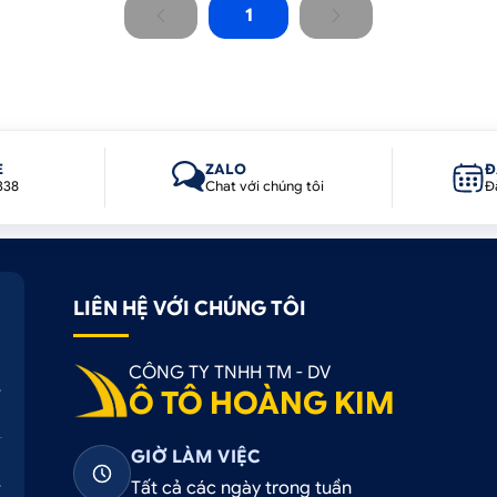
1
E
ZALO
Đ
338
Chat với chúng tôi
Đ
LIÊN HỆ VỚI CHÚNG TÔI
CÔNG TY TNHH TM - DV
Ô TÔ HOÀNG KIM
GIỜ LÀM VIỆC
Tất cả các ngày trong tuần