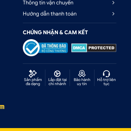
Thông tin vận chuyển
Hướng dẫn thanh toán
CHỨNG NHẬN & CAM KẾT
Sản phẩm
Lắp đặt tại
Bảo hành
Hỗ trợ liên
đa dạng
chi nhánh
uy tín
tục