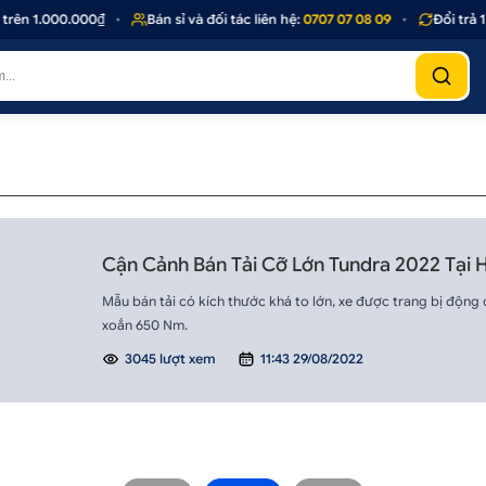
rên 1.000.000₫
•
Bán sỉ và đối tác liên hệ:
0707 07 08 09
•
Đổi trả 1
Cận Cảnh Bán Tải Cỡ Lớn Tundra 2022 Tại 
Mẫu bán tải có kích thước khá to lớn, xe được trang bị động
xoắn 650 Nm.
3045 lượt xem
11:43 29/08/2022