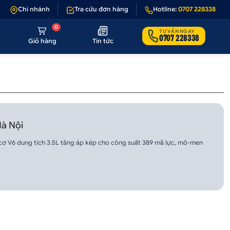
 - 1 nếu sản phẩm lỗi hoặc không đúng hình ảnh
Chi nhánh
Tra cứu đơn hàng
•
Hotline:
Giảm 50.000₫ phí vận
0707 228338
0
TƯ VẤN NGAY
0707 228338
Giỏ hàng
Tin tức
Hà Nội
 cơ V6 dung tích 3.5L tăng áp kép cho công suất 389 mã lực, mô-men