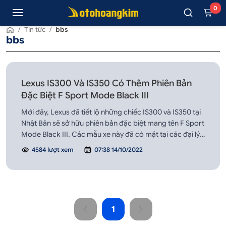
0
/
Tin tức
/
bbs
bbs
Lexus IS300 Và IS350 Có Thêm Phiên Bản
Đặc Biệt F Sport Mode Black III
Mới đây, Lexus đã tiết lộ những chiếc IS300 và IS350 tại
Nhật Bản sẽ sở hữu phiên bản đặc biệt mang tên F Sport
Mode Black III. Các mẫu xe này đã có mặt tại các đại lý
Lexus từ ngày 25/8.
4584 lượt xem
07:38 14/10/2022
1