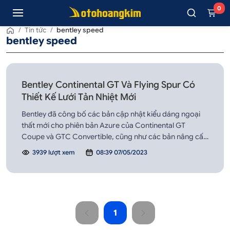
0
/
Tin tức
/
bentley speed
bentley speed
Bentley Continental GT Và Flying Spur Có
Thiết Kế Lưới Tản Nhiệt Mới
Bentley đã công bố các bản cập nhật kiểu dáng ngoại
thất mới cho phiên bản Azure của Continental GT
Coupe và GTC Convertible, cũng như các bản nâng cấp
cho các mẫu Flying Spur S và Speed 4 cửa.
3939 lượt xem
08:39 07/05/2023
1