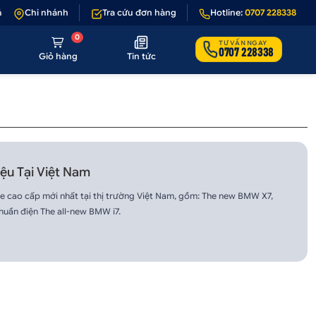
 1 - 1 nếu sản phẩm lỗi hoặc không đúng hình ảnh
Chi nhánh
Tra cứu đơn hàng
Hotline:
•
Giảm 50.000₫ phí v
0707 228338
0
TƯ VẤN NGAY
0707 228338
Giỏ hàng
Tin tức
ệu Tại Việt Nam
e cao cấp mới nhất tại thị trường Việt Nam, gồm: The new BMW X7,
huần điện The all-new BMW i7.