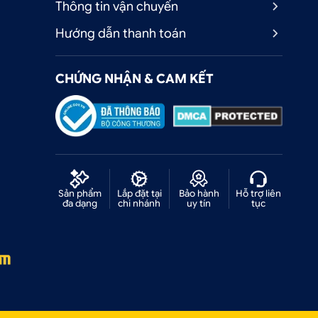
Thông tin vận chuyển
Hướng dẫn thanh toán
CHỨNG NHẬN & CAM KẾT
Sản phẩm
Lắp đặt tại
Bảo hành
Hỗ trợ liên
đa dạng
chi nhánh
uy tín
tục