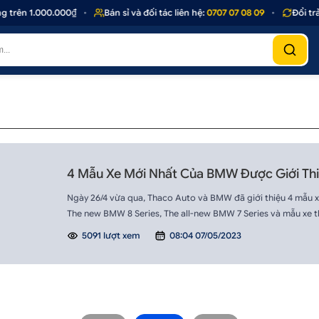
 trên 1.000.000₫
•
Bán sỉ và đối tác liên hệ:
0707 07 08 09
•
Đổi trả
4 Mẫu Xe Mới Nhất Của BMW Được Giới Thi
Ngày 26/4 vừa qua, Thaco Auto và BMW đã giới thiệu 4 mẫu x
The new BMW 8 Series, The all-new BMW 7 Series và mẫu xe t
5091 lượt xem
08:04 07/05/2023