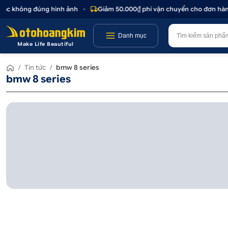
hoặc không đúng hình ảnh
•
Giảm 50.000₫ phí vận chuyển cho đơn hàng
Danh mục
Make Life Beautiful
/
Tin tức
/
bmw 8 series
bmw 8 series