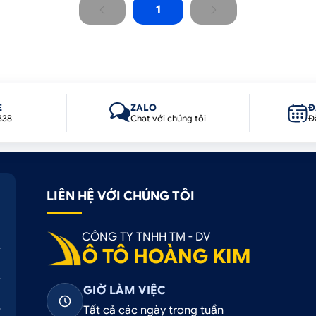
1
E
ZALO
Đ
338
Chat với chúng tôi
Đ
LIÊN HỆ VỚI CHÚNG TÔI
CÔNG TY TNHH TM - DV
Ô TÔ HOÀNG KIM
GIỜ LÀM VIỆC
Tất cả các ngày trong tuần