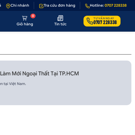
 1 - 1 nếu sản phẩm lỗi hoặc không đúng hình ảnh
Chi nhánh
Tra cứu đơn hàng
Hotline:
•
Giảm 50.000₫ phí v
0707 228338
0
TƯ VẤN NGAY
0707 228338
Giỏ hàng
Tin tức
Làm Mới Ngoại Thất Tại TP.HCM
n tại Việt Nam.