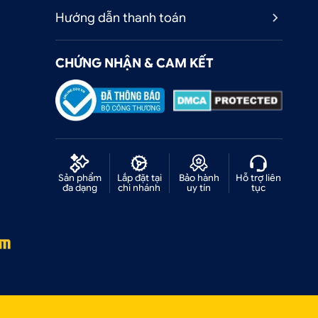
Hướng dẫn thanh toán
CHỨNG NHẬN & CAM KẾT
Sản phẩm
Lắp đặt tại
Bảo hành
Hỗ trợ liên
đa dạng
chi nhánh
uy tín
tục