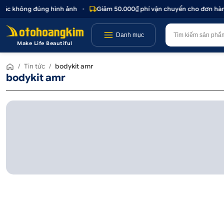
hoặc không đúng hình ảnh
•
Giảm 50.000₫ phí vận chuyển cho đơn hàng
Danh mục
Make Life Beautiful
/
Tin tức
/
bodykit amr
bodykit amr