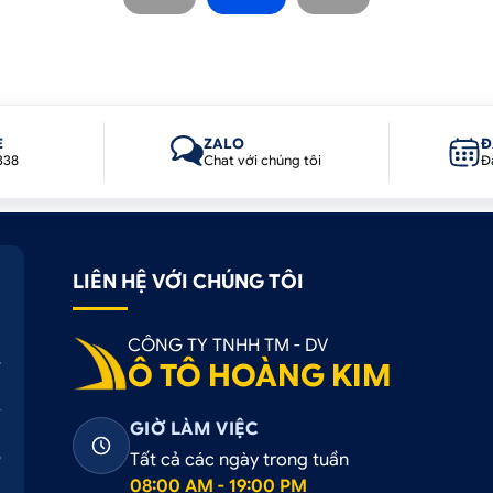
E
ZALO
Đ
338
Chat với chúng tôi
Đ
LIÊN HỆ VỚI CHÚNG TÔI
CÔNG TY TNHH TM - DV
Ô TÔ HOÀNG KIM
GIỜ LÀM VIỆC
Tất cả các ngày trong tuần
08:00 AM - 19:00 PM