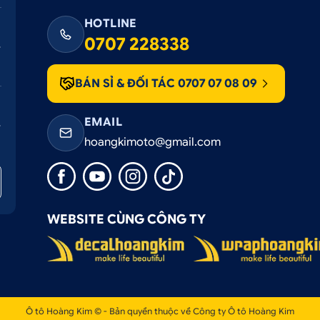
HOTLINE
0707 228338
BÁN SỈ & ĐỐI TÁC 0707 07 08 09
EMAIL
hoangkimoto@gmail.com
WEBSITE CÙNG CÔNG TY
Ô tô Hoàng Kim © - Bản quyền thuộc về Công ty Ô tô Hoàng Kim