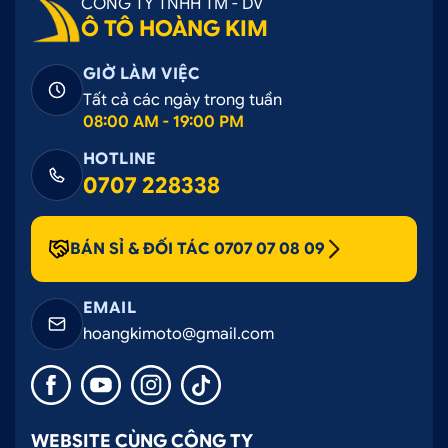
CÔNG TY TNHH TM - DV
Ô TÔ HOÀNG KIM
GIỜ LÀM VIỆC
Tất cả các ngày trong tuần
08:00 AM - 19:00 PM
HOTLINE
0707 228338
BÁN SỈ & ĐỐI TÁC 0707 07 08 09
EMAIL
hoangkimoto@gmail.com
WEBSITE CÙNG CÔNG TY