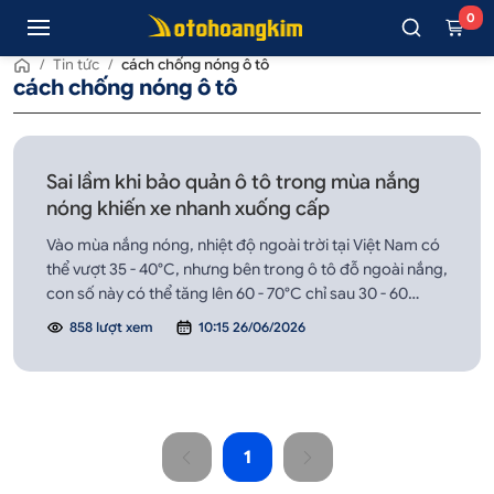
0
/
Tin tức
/
cách chống nóng ô tô
cách chống nóng ô tô
Sai lầm khi bảo quản ô tô trong mùa nắng
nóng khiến xe nhanh xuống cấp
Vào mùa nắng nóng, nhiệt độ ngoài trời tại Việt Nam có
thể vượt 35 - 40°C, nhưng bên trong ô tô đỗ ngoài nắng,
con số này có thể tăng lên 60 - 70°C chỉ sau 30 - 60
phút. Đây không chỉ là môi trường “khắc nghiệt” với con
858 lượt xem
10:15 26/06/2026
người mà còn là tác nhân âm thầm khiến xe xuống cấp
nhanh chóng.
1