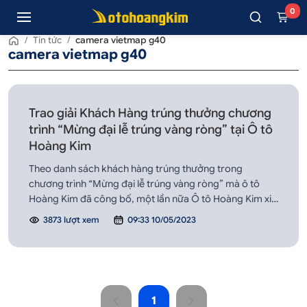
0
/
Tin tức
/
camera vietmap g40
camera vietmap g40
Trao giải Khách Hàng trúng thưởng chương
trình “Mừng đại lễ trúng vàng ròng” tại Ô tô
Hoàng Kim
Theo danh sách khách hàng trúng thưởng trong
chương trình “Mừng đại lễ trúng vàng ròng” mà ô tô
Hoàng Kim đã công bố, một lần nữa Ô tô Hoàng Kim xin
chúc mừng tất cả Khách Hàng đã may mắn trúng
3873 lượt xem
09:33 10/05/2023
thưởng khi tham gia chương trình. Dưới đây là một số
hình ảnh trao thưởng cho Khách Hàng tại cửa hàng Ô t...
1