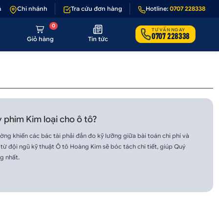
 1 - 1 nếu sản phẩm lỗi hoặc không đúng hình ảnh
Chi nhánh
Tra cứu đơn hàng
•
Hotline:
Giảm 50.000₫ phí v
0707 228338
0
TƯ VẤN NGAY
0707 228338
Giỏ hàng
Tin tức
phim Kim loại cho ô tô?
ng khiến các bác tài phải đắn đo kỹ lưỡng giữa bài toán chi phí và
 từ đội ngũ kỹ thuật Ô tô Hoàng Kim sẽ bóc tách chi tiết, giúp Quý
g nhất.