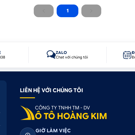
1
E
ZALO
Đ
338
Chat với chúng tôi
Đ
LIÊN HỆ VỚI CHÚNG TÔI
CÔNG TY TNHH TM - DV
Ô TÔ HOÀNG KIM
GIỜ LÀM VIỆC