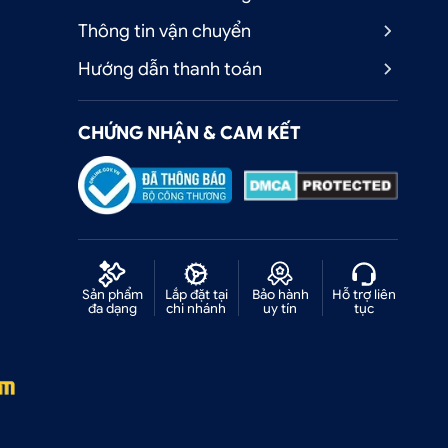
Thông tin vận chuyển
Hướng dẫn thanh toán
CHỨNG NHẬN & CAM KẾT
Sản phẩm
Lắp đặt tại
Bảo hành
Hỗ trợ liên
đa dạng
chi nhánh
uy tín
tục