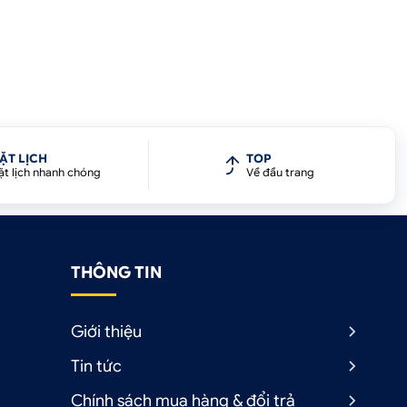
ẶT LỊCH
TOP
ặt lịch nhanh chóng
Về đầu trang
THÔNG TIN
Giới thiệu
Tin tức
Chính sách mua hàng & đổi trả