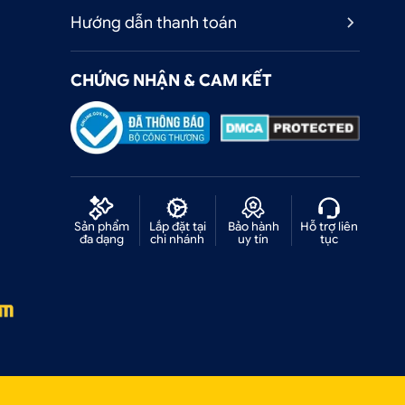
Hướng dẫn thanh toán
CHỨNG NHẬN & CAM KẾT
Sản phẩm
Lắp đặt tại
Bảo hành
Hỗ trợ liên
đa dạng
chi nhánh
uy tín
tục