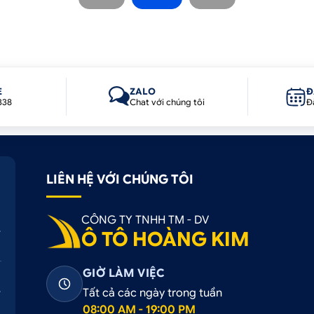
E
ZALO
Đ
338
Chat với chúng tôi
Đ
LIÊN HỆ VỚI CHÚNG TÔI
CÔNG TY TNHH TM - DV
Ô TÔ HOÀNG KIM
GIỜ LÀM VIỆC
Tất cả các ngày trong tuần
08:00 AM - 19:00 PM