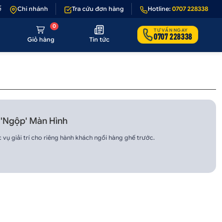
nếu sản phẩm lỗi hoặc không đúng hình ảnh
Chi nhánh
Tra cứu đơn hàng
•
Giảm 50.000₫ phí vận chu
Hotline:
0707 228338
0
TƯ VẤN NGAY
0707 228338
Giỏ hàng
Tin tức
'Ngộp' Màn Hình
vụ giải trí cho riêng hành khách ngồi hàng ghế trước.