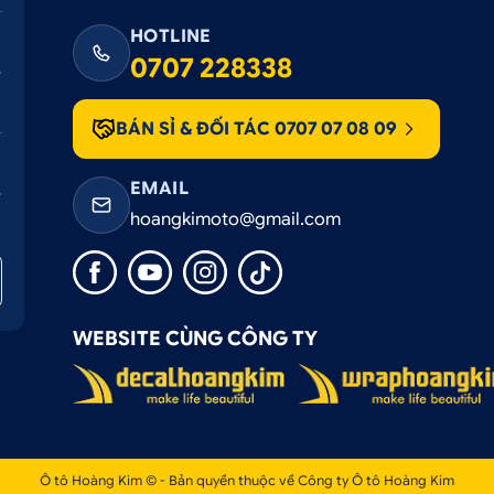
HOTLINE
0707 228338
BÁN SỈ & ĐỐI TÁC 0707 07 08 09
EMAIL
hoangkimoto@gmail.com
WEBSITE CÙNG CÔNG TY
Ô tô Hoàng Kim © - Bản quyền thuộc về Công ty Ô tô Hoàng Kim