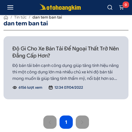
0
/
Tin tức
/
dan tem ban tai
dan tem ban tai
Độ Gì Cho Xe Bán Tải Để Ngoại Thất Trở Nên
Đẳng Cấp Hơn?
Độ bán tải bên cạnh công dụng giúp tăng tính hiệu năng
thì một công dụng lớn mà nhiều chủ xe khi độ bán tải
mong muốn là giúp tăng tính thẩm mỹ, nổi bật hơn so
với vẻ ngoài nguyên bản và thể hiện được phong cách
6156 lượt xem
12:34 07/04/2022
của mỗi chủ xe.
1