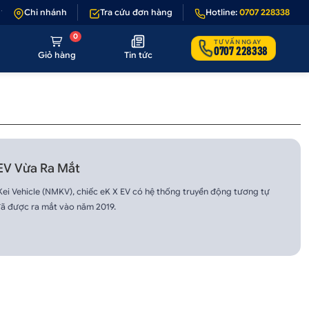
1 - 1 nếu sản phẩm lỗi hoặc không đúng hình ảnh
Chi nhánh
Tra cứu đơn hàng
•
Hotline:
Giảm 50.000₫ phí vậ
0707 228338
0
TƯ VẤN NGAY
0707 228338
Giỏ hàng
Tin tức
 EV Vừa Ra Mắt
i Kei Vehicle (NMKV), chiếc eK X EV có hệ thống truyền động tương tự
đã được ra mắt vào năm 2019.