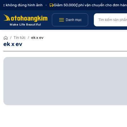
hoặc không đúng hình ảnh
•
Giảm 50.000₫ phí vận chuyển cho đơn hàng 
Danh mục
Make Life Beautiful
/
Tin tức
/
ek x ev
ek x ev