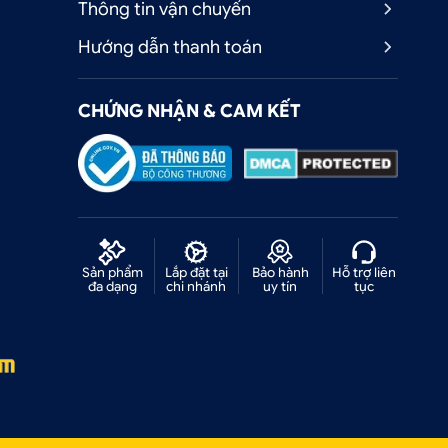
Thông tin vận chuyển
Hướng dẫn thanh toán
CHỨNG NHẬN & CAM KẾT
Sản phẩm
Lắp đặt tại
Bảo hành
Hỗ trợ liên
đa dạng
chi nhánh
uy tín
tục