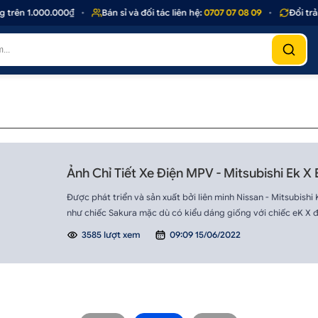
trên 1.000.000₫
•
Bán sỉ và đối tác liên hệ:
0707 07 08 09
•
Đổi trả 
Ảnh Chỉ Tiết Xe Điện MPV - Mitsubishi Ek X
Được phát triển và sản xuất bởi liên minh Nissan - Mitsubish
như chiếc Sakura mặc dù có kiểu dáng giống với chiếc eK X 
3585 lượt xem
09:09 15/06/2022