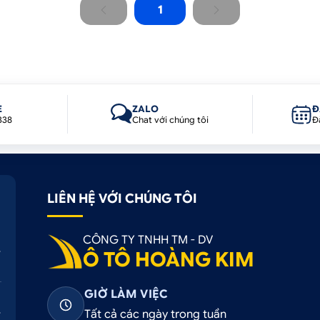
1
E
ZALO
Đ
338
Chat với chúng tôi
Đ
LIÊN HỆ VỚI CHÚNG TÔI
CÔNG TY TNHH TM - DV
Ô TÔ HOÀNG KIM
GIỜ LÀM VIỆC
Tất cả các ngày trong tuần