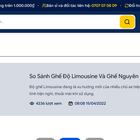
 trên 1.000.000₫
•
Bán sỉ và đối tác liên hệ:
0707 07 08 09
•
Đổi trả
So Sánh Ghế Độ Limousine Và Ghế Nguyên
Độ ghế Limousine đang là xu hướng mới của nhiều chủ xe hi
tính tiện nghi, thoải mái khi sử dụng.
4236 lượt xem
08:08 15/04/2022