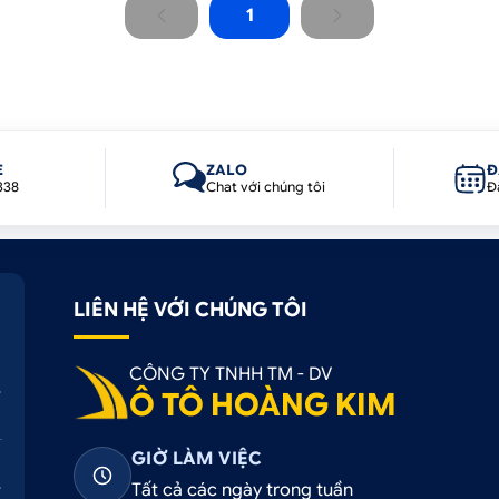
1
E
ZALO
Đ
338
Chat với chúng tôi
Đ
LIÊN HỆ VỚI CHÚNG TÔI
CÔNG TY TNHH TM - DV
Ô TÔ HOÀNG KIM
GIỜ LÀM VIỆC
Tất cả các ngày trong tuần