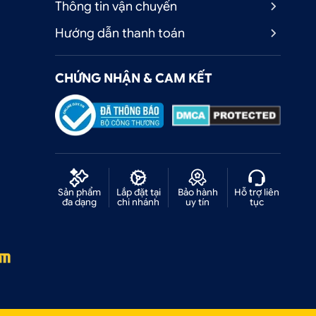
Thông tin vận chuyển
Hướng dẫn thanh toán
CHỨNG NHẬN & CAM KẾT
Sản phẩm
Lắp đặt tại
Bảo hành
Hỗ trợ liên
đa dạng
chi nhánh
uy tín
tục