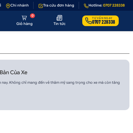
 1 - 1 nếu sản phẩm lỗi hoặc không đúng hình ảnh
Chi nhánh
Tra cứu đơn hàng
Hotline:
•
Giảm 50.000₫ phí v
0707 228338
0
TƯ VẤN NGAY
0707 228338
Giỏ hàng
Tin tức
 Bản Của Xe
ện nay. Không chỉ mang đến vẻ thâm mỹ sang trọng cho xe mà còn tăng