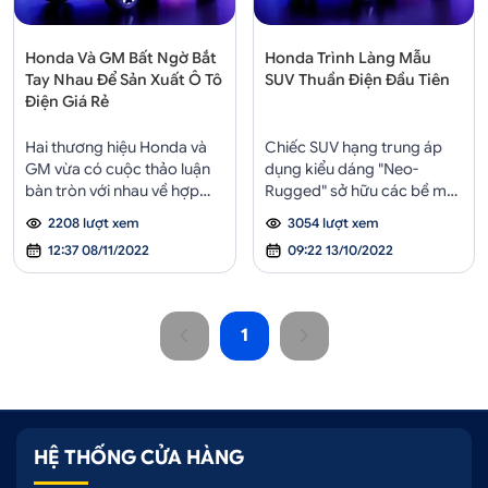
Honda Và GM Bất Ngờ Bắt
Honda Trình Làng Mẫu
Tay Nhau Để Sản Xuất Ô Tô
SUV Thuần Điện Đầu Tiên
Điện Giá Rẻ
Hai thương hiệu Honda và
Chiếc SUV hạng trung áp
GM vừa có cuộc thảo luận
dụng kiểu dáng "Neo-
bàn tròn với nhau về hợp
Rugged" sở hữu các bề mặt
tác phát triển xe điện trong
ngoại thất đơn giản và tinh
2208 lượt xem
3054 lượt xem
tương lai.
tế. Đồng thời, hệ thống
12:37 08/11/2022
09:22 13/10/2022
truyền động Ultium của
Honda Prologue được cung
cấp bởi General Motors
(GM).
1
HỆ THỐNG CỬA HÀNG