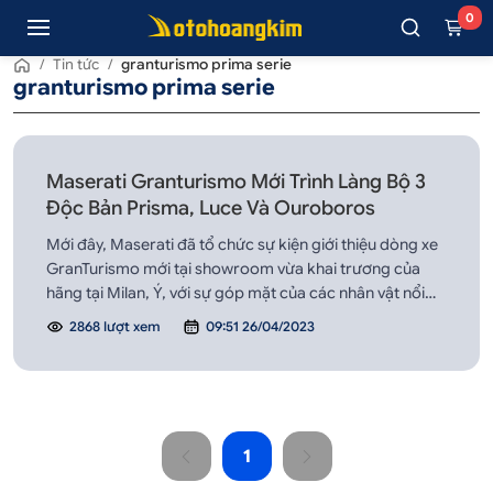
0
/
Tin tức
/
granturismo prima serie
granturismo prima serie
Maserati Granturismo Mới Trình Làng Bộ 3
Độc Bản Prisma, Luce Và Ouroboros
Mới đây, Maserati đã tổ chức sự kiện giới thiệu dòng xe
GranTurismo mới tại showroom vừa khai trương của
hãng tại Milan, Ý, với sự góp mặt của các nhân vật nổi
tiếng trong lĩnh vực thời trang, giải trí, thể thao và âm
2868 lượt xem
09:51 26/04/2023
nhạc.
1