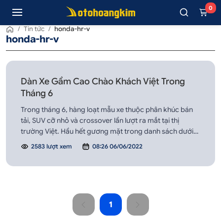
0
/
Tin tức
/
honda-hr-v
honda-hr-v
Dàn Xe Gầm Cao Chào Khách Việt Trong
Tháng 6
Trong tháng 6, hàng loạt mẫu xe thuộc phân khúc bán
tải, SUV cỡ nhỏ và crossover lần lượt ra mắt tại thị
trường Việt. Hầu hết gương mặt trong danh sách dưới
đây đến từ các nhà sản xuất châu Á, chỉ có mỗi chiếc
2583 lượt xem
08:26 06/06/2022
bán tải Ford Ranger là thương hiệu Mỹ.
1