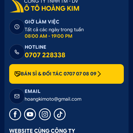
CÔNG TY TNHH TM - DV
Ô TÔ HOÀNG KIM
GIỜ LÀM VIỆC
Tất cả các ngày trong tuần
08:00 AM - 19:00 PM
HOTLINE
0707 228338
BÁN SỈ & ĐỐI TÁC 0707 07 08 09
EMAIL
hoangkimoto@gmail.com
WEBSITE CÙNG CÔNG TY