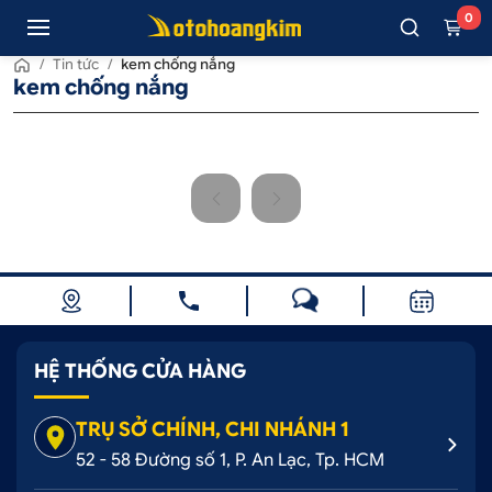
0
/
Tin tức
/
kem chống nắng
kem chống nắng
HỆ THỐNG CỬA HÀNG
TRỤ SỞ CHÍNH, CHI NHÁNH 1
52 - 58 Đường số 1, P. An Lạc, Tp. HCM