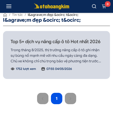
0
/
Tin tức
/
l&agrave;m đẹp &ocirc; t&ocirc;
l&agrave;m đẹp &ocirc; t&ocirc;
Top 5+ dịch vụ nâng cấp ô tô Hot nhất 2026
Trong tháng 8/2025, thị trường nâng cấp ô tô ghi nhận
sự bùng nổ mạnh mẽ với nhu cầu ngày càng đa dạng.
Chủ xe không chỉ chú trọng bảo vệ phương tiện trước
thời tiết khắc nghiệt, mà còn mong muốn khẳng định cá
1752 lượt xem
07:55 04/05/2026
tính, nâng cao trải nghiệm lái và tạo dấu ấn riêng.
1