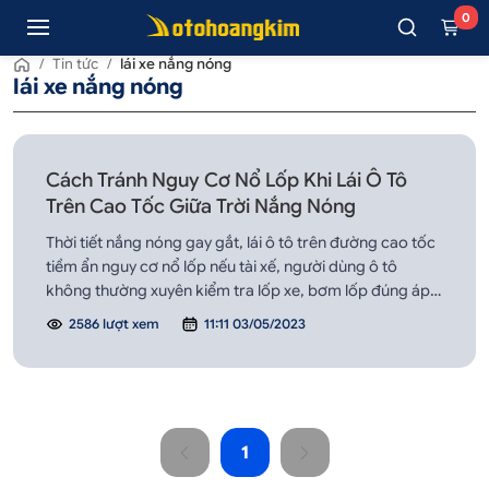
0
/
Tin tức
/
lái xe nắng nóng
lái xe nắng nóng
Cách Tránh Nguy Cơ Nổ Lốp Khi Lái Ô Tô
Trên Cao Tốc Giữa Trời Nắng Nóng
Thời tiết nắng nóng gay gắt, lái ô tô trên đường cao tốc
tiềm ẩn nguy cơ nổ lốp nếu tài xế, người dùng ô tô
không thường xuyên kiểm tra lốp xe, bơm lốp đúng áp
suất theo khuyến cáo của nhà sản xuất…
2586 lượt xem
11:11 03/05/2023
1