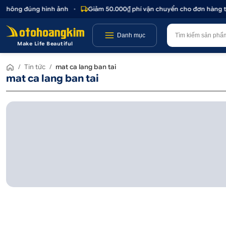
c không đúng hình ảnh
•
Giảm 50.000₫ phí vận chuyển cho đơn hàng tr
Danh mục
Make Life Beautiful
/
Tin tức
/
mat ca lang ban tai
mat ca lang ban tai