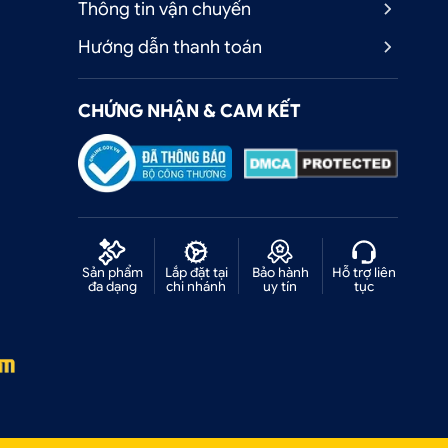
Thông tin vận chuyển
Hướng dẫn thanh toán
CHỨNG NHẬN & CAM KẾT
Sản phẩm
Lắp đặt tại
Bảo hành
Hỗ trợ liên
đa dạng
chi nhánh
uy tín
tục