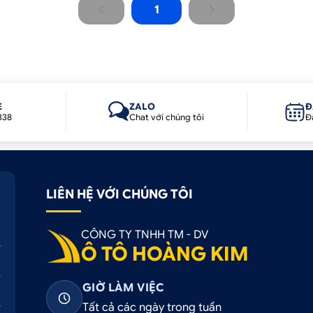
1
E
ZALO
Đ
338
Chat với chúng tôi
Đ
LIÊN HỆ VỚI CHÚNG TÔI
CÔNG TY TNHH TM - DV
Ô TÔ HOÀNG KIM
GIỜ LÀM VIỆC
Tất cả các ngày trong tuần