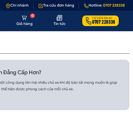
- 1 nếu sản phẩm lỗi hoặc không đúng hình ảnh
Chi nhánh
Tra cứu đơn hàng
•
Hotline:
Giảm 50.000₫ phí vận 
0707 228338
0
TƯ VẤN NGAY
0707 228338
Giỏ hàng
Tin tức
ên Đẳng Cấp Hơn?
một công dụng lớn mà nhiều chủ xe khi độ bán tải mong muốn là giúp
à thể hiện được phong cách của mỗi chủ xe.