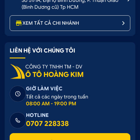
Số 51/1A, Đại lộ Bình Dương, P. Thuận Giao
(Bình Dương cũ) Tp HCM
XEM TẤT CẢ CHI NHÁNH
LIÊN HỆ VỚI CHÚNG TÔI
CÔNG TY TNHH TM - DV
Ô TÔ HOÀNG KIM
GIỜ LÀM VIỆC
Tất cả các ngày trong tuần
08:00 AM - 19:00 PM
HOTLINE
0707 228338