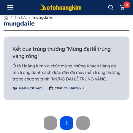
0
/
Tin tức
/
mungdaile
mungdaile
Kết quả trúng thưởng "Mừng đại lễ trúng
vàng ròng"
Ô tô Hoàng Kim xin chúc mừng những Khách Hàng có
tên trong danh sách dưới đây đã may mắn trúng thưởng
trong chương trình “MỪNG ĐẠI LỄ TRÚNG VÀNG
RÒNG”. Nhân viên Ô tô Hoàng Kim sẽ gọi điện xác nhận
4374 lượt xem
11:40 25/04/2023
Khách Hàng trúng thưởng tương ứng mã dự thưởng đã
công bố, Khách Hàng lưu ý giữ điện thoại để quá trì...
1