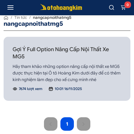
0
/
Tin tức
/
nangcapnoithatmg5
nangcapnoithatmg5
Gợi Ý Full Option Nâng Cấp Nội Thất Xe
MG5
Hãy tham khảo những option nâng cấp nội thất xe MG5
được thực hiện tại Ô tô Hoàng Kim dưới đây để có thêm
kinh nghiệm làm đẹp cho xế cưng mình nhé
7674 lượt xem
10:01 16/11/2025
1