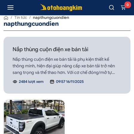
0
/
Tin tức
/
napthungcuondien
napthungcuondien
Nắp thùng cuộn điện xe bán tải
Nắp thùng cuộn điện xe bán tải là phụ kiện thiết kế
thông minh, hiện đại giúp nâng cấp xe bán tải trở nên
sang trọng và thể thao hơn. Với cơ chế đóng/mở tự
động sẽ mang đến những trải nghiệm tuyệt vời cho
2484 lượt xem
09:57 16/11/2025
người sử dụng.