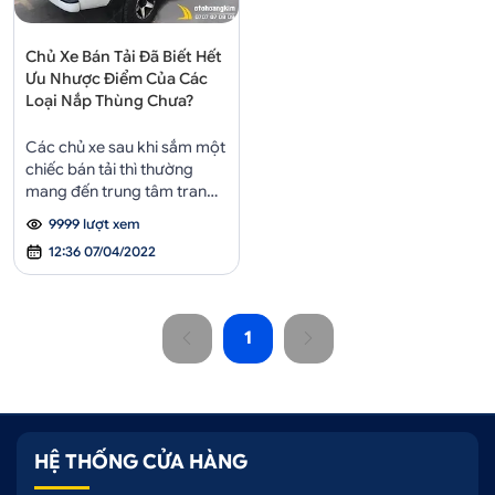
Chủ Xe Bán Tải Đã Biết Hết
Ưu Nhược Điểm Của Các
Loại Nắp Thùng Chưa?
Các chủ xe sau khi sắm một
chiếc bán tải thì thường
mang đến trung tâm trang
trí ô tô để gắn thêm phụ
9999 lượt xem
kiện cho xe. Nắp thùng là
12:36 07/04/2022
một trong những món phụ
kiện cần thiết của xe bán tải.
1
HỆ THỐNG CỬA HÀNG