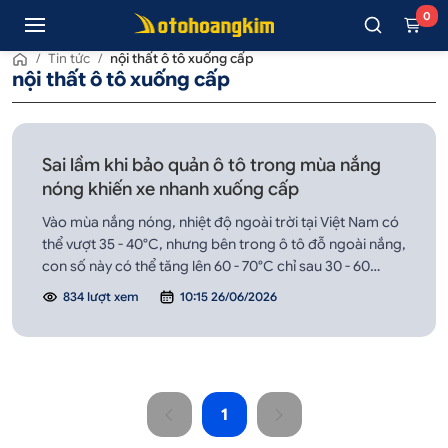
0
/
Tin tức
/
nội thất ô tô xuống cấp
nội thất ô tô xuống cấp
Sai lầm khi bảo quản ô tô trong mùa nắng
nóng khiến xe nhanh xuống cấp
Vào mùa nắng nóng, nhiệt độ ngoài trời tại Việt Nam có
thể vượt 35 - 40°C, nhưng bên trong ô tô đỗ ngoài nắng,
con số này có thể tăng lên 60 - 70°C chỉ sau 30 - 60
phút. Đây không chỉ là môi trường “khắc nghiệt” với con
834 lượt xem
10:15 26/06/2026
người mà còn là tác nhân âm thầm khiến xe xuống cấp
nhanh chóng.
1