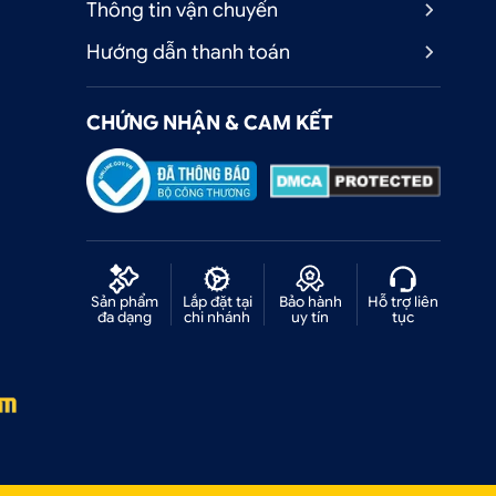
Thông tin vận chuyển
Hướng dẫn thanh toán
CHỨNG NHẬN & CAM KẾT
Sản phẩm
Lắp đặt tại
Bảo hành
Hỗ trợ liên
đa dạng
chi nhánh
uy tín
tục