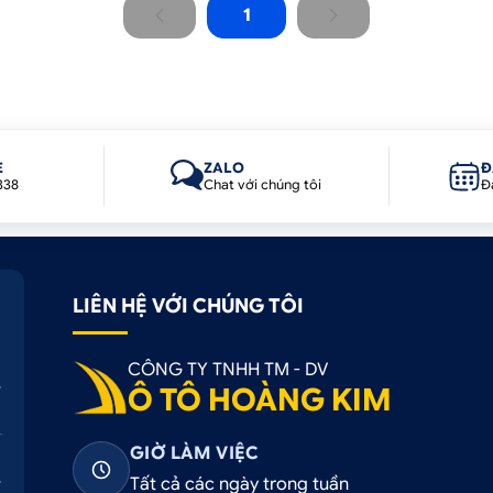
1
E
ZALO
Đ
338
Chat với chúng tôi
Đ
LIÊN HỆ VỚI CHÚNG TÔI
CÔNG TY TNHH TM - DV
Ô TÔ HOÀNG KIM
GIỜ LÀM VIỆC
Tất cả các ngày trong tuần