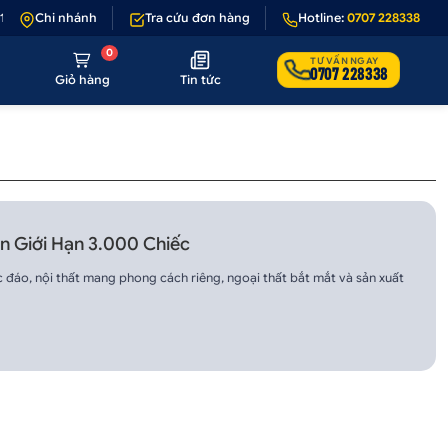
1 - 1 nếu sản phẩm lỗi hoặc không đúng hình ảnh
Chi nhánh
Tra cứu đơn hàng
•
Hotline:
Giảm 50.000₫ phí vậ
0707 228338
0
TƯ VẤN NGAY
0707 228338
Giỏ hàng
Tin tức
ản Giới Hạn 3.000 Chiếc
 đáo, nội thất mang phong cách riêng, ngoại thất bắt mắt và sản xuất