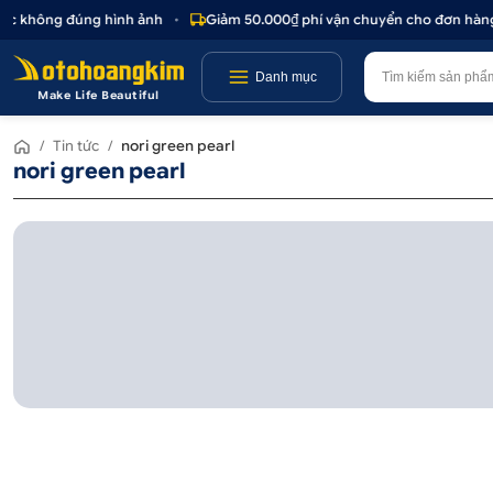
oặc không đúng hình ảnh
•
Giảm 50.000₫ phí vận chuyển cho đơn hàng 
Danh mục
Make Life Beautiful
/
Tin tức
/
nori green pearl
nori green pearl