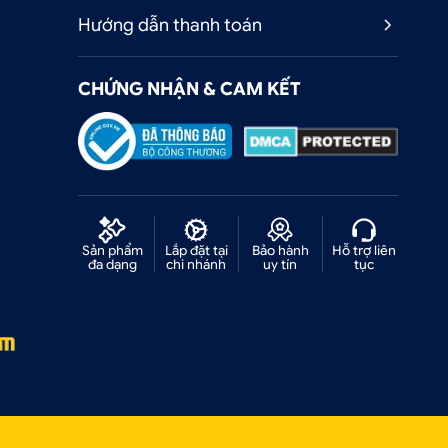
Hướng dẫn thanh toán
CHỨNG NHẬN & CAM KẾT
Sản phẩm
Lắp đặt tại
Bảo hành
Hỗ trợ liên
đa dạng
chi nhánh
uy tín
tục