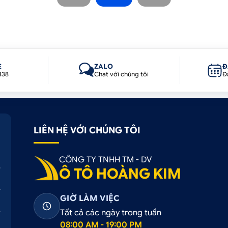
E
ZALO
Đ
338
Chat với chúng tôi
Đ
LIÊN HỆ VỚI CHÚNG TÔI
CÔNG TY TNHH TM - DV
Ô TÔ HOÀNG KIM
GIỜ LÀM VIỆC
Tất cả các ngày trong tuần
08:00 AM - 19:00 PM