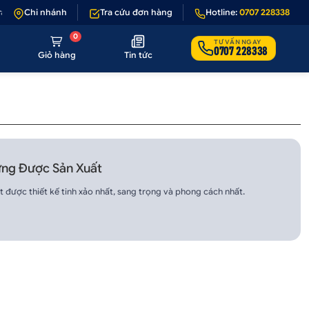
ả 1 - 1 nếu sản phẩm lỗi hoặc không đúng hình ảnh
Chi nhánh
Tra cứu đơn hàng
Hotline:
•
Giảm 50.000₫ phí 
0707 228338
0
TƯ VẤN NGAY
0707 228338
Giỏ hàng
Tin tức
Từng Được Sản Xuất
t được thiết kế tinh xảo nhất, sang trọng và phong cách nhất.