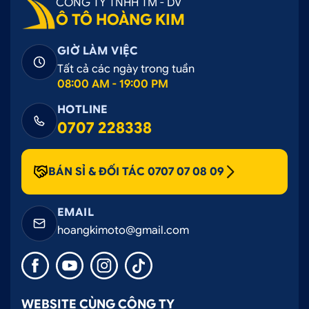
CÔNG TY TNHH TM - DV
Ô TÔ HOÀNG KIM
GIỜ LÀM VIỆC
Tất cả các ngày trong tuần
08:00 AM - 19:00 PM
HOTLINE
0707 228338
BÁN SỈ & ĐỐI TÁC 0707 07 08 09
EMAIL
hoangkimoto@gmail.com
WEBSITE CÙNG CÔNG TY