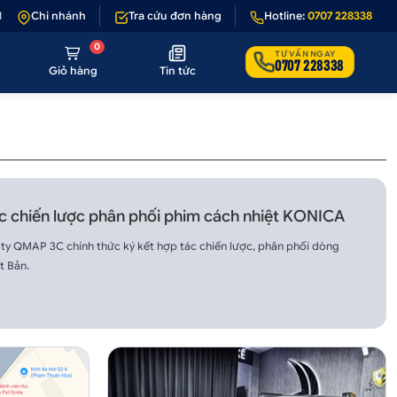
- 1 nếu sản phẩm lỗi hoặc không đúng hình ảnh
Chi nhánh
Tra cứu đơn hàng
•
Hotline:
Giảm 50.000₫ phí vận 
0707 228338
0
TƯ VẤN NGAY
0707 228338
Giỏ hàng
Tin tức
c chiến lược phân phối phim cách nhiệt KONICA
y QMAP 3C chính thức ký kết hợp tác chiến lược, phân phối dòng
t Bản.