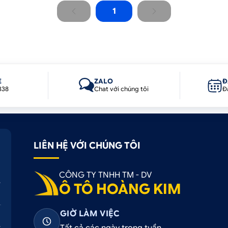
1
E
ZALO
Đ
338
Chat với chúng tôi
Đ
LIÊN HỆ VỚI CHÚNG TÔI
CÔNG TY TNHH TM - DV
Ô TÔ HOÀNG KIM
GIỜ LÀM VIỆC
Tất cả các ngày trong tuần