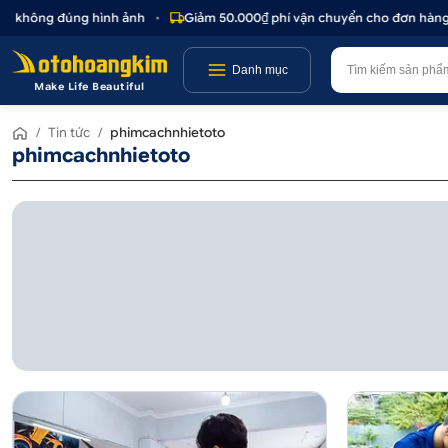
c không đúng hình ảnh
•
Giảm 50.000₫ phí vận chuyển cho đơn hàng tr
Danh mục
Make Life Beautiful
/
Tin tức
/
phimcachnhietoto
phimcachnhietoto