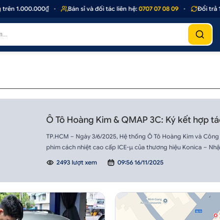
ên 1.000.000₫
•
Bán sỉ và đối tác liên hệ:
0707 07 08 09
•
Đổi trả 1 
Ô Tô Hoàng Kim & QMAP 3C: Ký kết hợp tá
TP.HCM – Ngày 3/6/2025, Hệ thống Ô Tô Hoàng Kim và Công t
phim cách nhiệt cao cấp ICE-µ của thương hiệu Konica – Nhậ
2493 lượt xem
09:56 16/11/2025