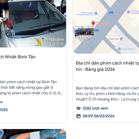
h Nhiệt Bình Tân
Địa chỉ dán phim cách nhiệt t
tín - Bảng giá 2026
 dán phim cách nhiệt tại Bình Tân
 thời tiết nắng nóng gay gắt ở
Bạn đang tìm địa chỉ dán phim cách
ang bị phim cách nhiệt cho ô tô đã
Đức uy tín, phim chính hãng và thi
iải pháp thiết yếu để bảo vệ xe và
thuật? Ô Tô Hoàng Kim - Là trung
em
ghiệm lái xe. Không chỉ giúp giảm
xe với hơn 20 năm kinh nghiệm, cu
3282 lượt xem
ong xe, dán phim cách nhiệt còn
/2025
dòng phim cách nhiệt chất lượng 
hiệu quả.
08:09 06/03/2026