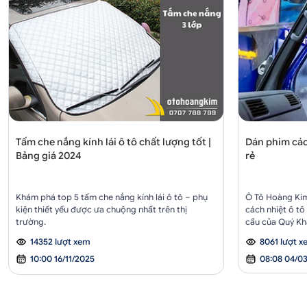
Tấm che nắng kính lái ô tô chất lượng tốt |
Dán phim cách
Bảng giá 2024
rẻ
Khám phá top 5 tấm che nắng kính lái ô tô – phụ
Ô Tô Hoàng Kim
kiện thiết yếu được ưa chuộng nhất trên thị
cách nhiệt ô tô
trường.
cầu của Quý Kh
14352 lượt xem
8061 lượt 
10:00 16/11/2025
08:08 04/0