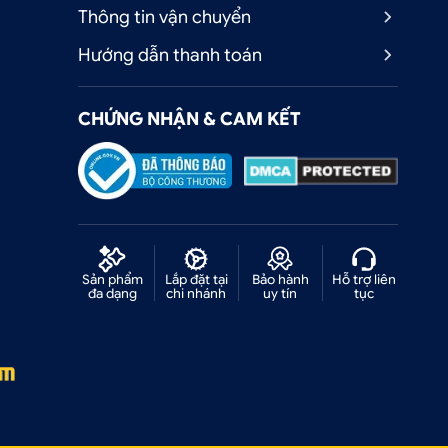
Thông tin vận chuyển
Hướng dẫn thanh toán
CHỨNG NHẬN & CAM KẾT
Sản phẩm
Lắp đặt tại
Bảo hành
Hỗ trợ liên
đa dạng
chi nhánh
uy tín
tục