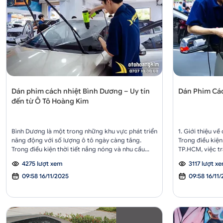
Dán phim cách nhiệt Bình Dương – Uy tín
Dán Phim Các
đến từ Ô Tô Hoàng Kim
Bình Dương là một trong những khu vực phát triển
1. Giới thiệu về
năng động với số lượng ô tô ngày càng tăng.
Trong điều kiện
Trong điều kiện thời tiết nắng nóng và nhu cầu
TP.HCM, việc tr
bảo vệ xe ô tô, dán phim cách nhiệt trở thành giải
trở thành một g
4275 lượt xem
3117 lượt x
pháp không thể thiếu cho mọi chủ xe. Nếu bạn
cải thiện trải n
đang tìm kiếm một địa chỉ uy tín để dán phim cách
09:58 16/11/2025
nhiệt độ bên tr
09:58 16/11
nhiệt Bình D...
bảo v...