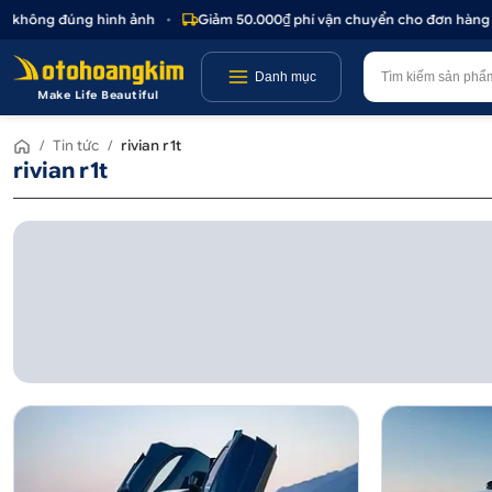
c không đúng hình ảnh
•
Giảm 50.000₫ phí vận chuyển cho đơn hàng tr
Danh mục
Make Life Beautiful
/
Tin tức
/
rivian r1t
rivian r1t