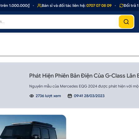
ên 1.000.000₫
•
Bán sỉ và đối tác liên hệ:
0707 07 08 09
•
Đổi trả 1 
Phát Hiện Phiên Bản Điện Của G-Class Lăn
Nguyên mẫu của Mercedes EQG 2024 được phát hiện với một 
2736 lượt xem
09:41 28/03/2023