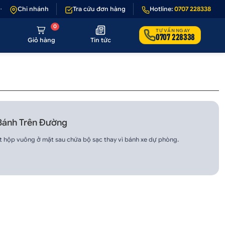
- 1 nếu sản phẩm lỗi hoặc không đúng hình ảnh
Chi nhánh
Tra cứu đơn hàng
•
Hotline:
Giảm 50.000₫ phí vận 
0707 228338
0
TƯ VẤN NGAY
0707 228338
Giỏ hàng
Tin tức
 Bánh Trên Đường
hộp vuông ở mặt sau chứa bộ sạc thay vì bánh xe dự phòng.