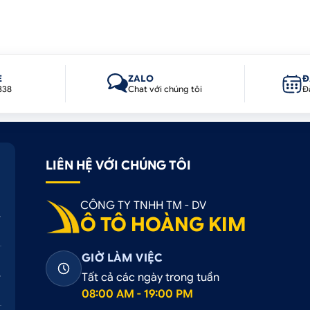
E
ZALO
Đ
338
Chat với chúng tôi
Đ
LIÊN HỆ VỚI CHÚNG TÔI
CÔNG TY TNHH TM - DV
Ô TÔ HOÀNG KIM
GIỜ LÀM VIỆC
Tất cả các ngày trong tuần
08:00 AM - 19:00 PM