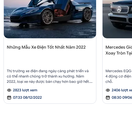
Những Mẫu Xe Điện Tốt Nhất Năm 2022
Mercedes Giớ
Xoay Tròn Tạ
Thị trường xe điện đang ngày càng phát triển và
Mercedes EQG 
có thể nhanh chóng trở thành xu hướng. Năm
4 động cơ điện 
2022, loại xe này được bán chạy hơn bao giờ hết.
chỗ.
Vậy những mẫu ô tô chạy bằng điện đáng sở hữu
2823 lượt xem
2406 lượt 
nhất năm 2022 sẽ đến từ những thương hiệu xe hơi
nào?
07:33 08/12/2022
08:30 09/0