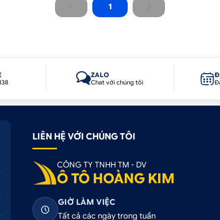
1
E
ZALO
Đ
338
Chat với chúng tôi
Đ
LIÊN HỆ VỚI CHÚNG TÔI
CÔNG TY TNHH TM - DV
Ô TÔ HOÀNG KIM
GIỜ LÀM VIỆC
Tất cả các ngày trong tuần