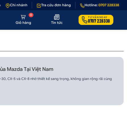
 1 - 1 nếu sản phẩm lỗi hoặc không đúng hình ảnh
Chi nhánh
Tra cứu đơn hàng
•
Hotline:
Giảm 50.000₫ phí v
0707 228338
0
TƯ VẤN NGAY
0707 228338
Giỏ hàng
Tin tức
Của Mazda Tại Việt Nam
0, CX-5 và CX-8 nhờ thiết kế sang trọng, không gian rộng rãi cùng