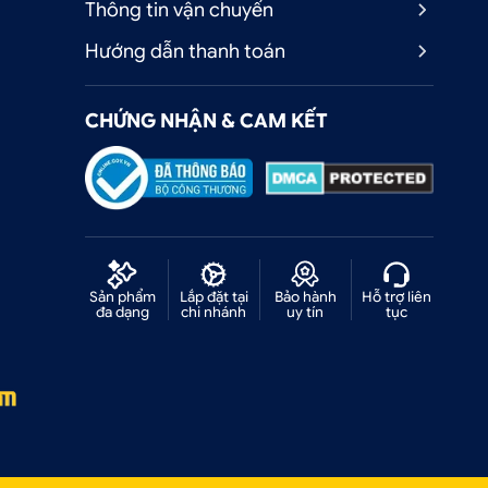
Thông tin vận chuyển
Hướng dẫn thanh toán
CHỨNG NHẬN & CAM KẾT
Sản phẩm
Lắp đặt tại
Bảo hành
Hỗ trợ liên
đa dạng
chi nhánh
uy tín
tục