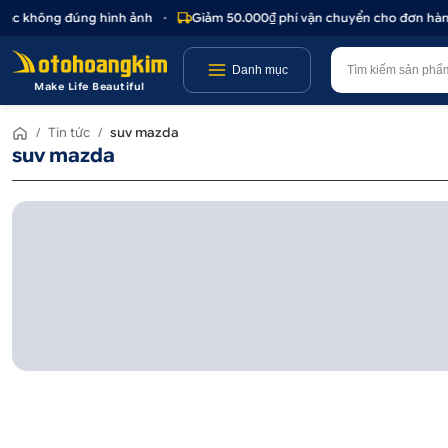
hoặc không đúng hình ảnh
•
Giảm 50.000₫ phí vận chuyển cho đơn hàng
Danh mục
Make Life Beautiful
/
Tin tức
/
suv mazda
suv mazda