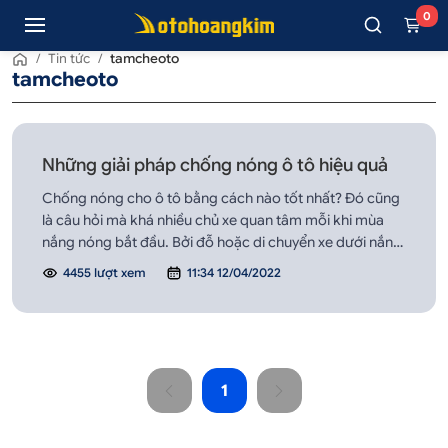
0
/
Tin tức
/
tamcheoto
tamcheoto
Những giải pháp chống nóng ô tô hiệu quả
Chống nóng cho ô tô bằng cách nào tốt nhất? Đó cũng
là câu hỏi mà khá nhiều chủ xe quan tâm mỗi khi mùa
nắng nóng bắt đầu. Bởi đỗ hoặc di chuyển xe dưới nắng
thường xuyên là nguyên nhân làm ảnh hưởng đến nội
4455 lượt xem
11:34 12/04/2022
thất ô tô, nhất là việc này xảy ra với tần suất thường
xuyên.
1