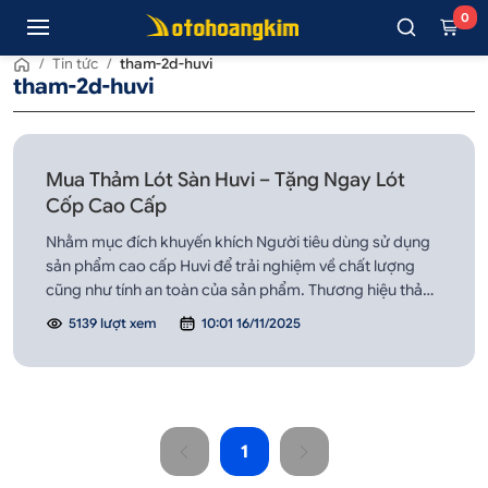
0
/
Tin tức
/
tham-2d-huvi
tham-2d-huvi
Mua Thảm Lót Sàn Huvi – Tặng Ngay Lót
Cốp Cao Cấp
Nhằm mục đích khuyến khích Người tiêu dùng sử dụng
sản phẩm cao cấp Huvi để trải nghiệm về chất lượng
cũng như tính an toàn của sản phẩm. Thương hiệu thảm
lót sàn Huvi đang có khuyến mãi “Ưu Đãi Nhân Đôi” cực
5139 lượt xem
10:01 16/11/2025
kỳ hấp dẫn cho khách hàng! Khi khách hàng đến Ô Tô
Hoàng Kim mua thảm lót sàn Huvi tặng n...
1