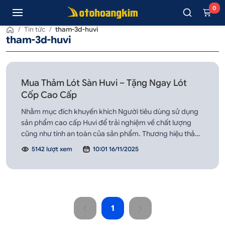
0
/
Tin tức
/
tham-3d-huvi
tham-3d-huvi
Mua Thảm Lót Sàn Huvi – Tặng Ngay Lót
Cốp Cao Cấp
Nhằm mục đích khuyến khích Người tiêu dùng sử dụng
sản phẩm cao cấp Huvi để trải nghiệm về chất lượng
cũng như tính an toàn của sản phẩm. Thương hiệu thảm
lót sàn Huvi đang có khuyến mãi “Ưu Đãi Nhân Đôi” cực
5142 lượt xem
10:01 16/11/2025
kỳ hấp dẫn cho khách hàng! Khi khách hàng đến Ô Tô
Hoàng Kim mua thảm lót sàn Huvi tặng n...
1