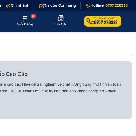
 nếu sản phẩm lỗi hoặc không đúng hình ảnh
Chi nhánh
Tra cứu đơn hàng
•
Giảm 50.000₫ phí vận chu
Hotline:
0707 228338
0
TƯ VẤN NGAY
0707 228338
Giỏ hàng
Tin tức
Cốp Cao Cấp
ẩm cao cấp Huvi để trải nghiệm về chất lượng cũng như tính an toàn
 mãi “Ưu Đãi Nhân Đôi” cực kỳ hấp dẫn cho khách hàng! Khi khách