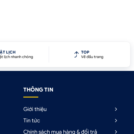
ẶT LỊCH
TOP
ặt lịch nhanh chóng
Về đầu trang
THÔNG TIN
Giới thiệu
Tin tức
Chính sách mua hàng & đổi trả