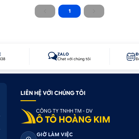
1
E
ZALO
Đ
338
Chat với chúng tôi
Đ
LIÊN HỆ VỚI CHÚNG TÔI
CÔNG TY TNHH TM - DV
Ô TÔ HOÀNG KIM
GIỜ LÀM VIỆC