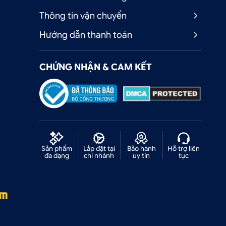
Thông tin vận chuyển
Hướng dẫn thanh toán
CHỨNG NHẬN & CAM KẾT
Sản phẩm
Lắp đặt tại
Bảo hành
Hỗ trợ liên
đa dạng
chi nhánh
uy tín
tục