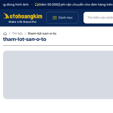
hông đúng hình ảnh
•
Giảm 50.000₫ phí vận chuyển cho đơn hàng trên 
Danh mục
Make Life Beautiful
/
Tin tức
/
tham-lot-san-o-to
tham-lot-san-o-to