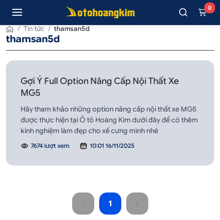
0
/
Tin tức
/
thamsan5d
thamsan5d
Gợi Ý Full Option Nâng Cấp Nội Thất Xe
MG5
Hãy tham khảo những option nâng cấp nội thất xe MG5
được thực hiện tại Ô tô Hoàng Kim dưới đây để có thêm
kinh nghiệm làm đẹp cho xế cưng mình nhé
7674 lượt xem
10:01 16/11/2025
1