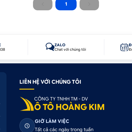
1
E
ZALO
Đ
338
Chat với chúng tôi
Đ
LIÊN HỆ VỚI CHÚNG TÔI
CÔNG TY TNHH TM - DV
Ô TÔ HOÀNG KIM
GIỜ LÀM VIỆC
Tất cả các ngày trong tuần