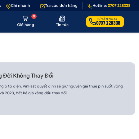
ả 1 - 1 nếu sản phẩm lỗi hoặc không đúng hình ảnh
Chi nhánh
Tra cứu đơn hàng
Hotline:
•
Giảm 50.000₫ phí 
0707 228338
0
TƯ VẤN NGAY
0707 228338
Giỏ hàng
Tin tức
ng Đời Không Thay Đổi
 ô tô điện, VinFast quyết định sẽ giữ nguyên giá thuê pin suốt vòng
à 2023, bất kể giá xăng dầu thay đổi.