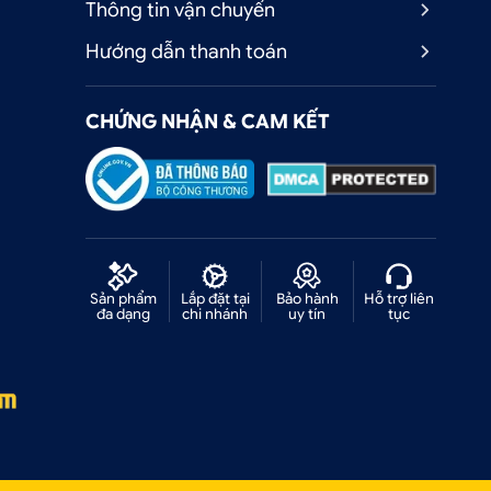
Thông tin vận chuyển
Hướng dẫn thanh toán
CHỨNG NHẬN & CAM KẾT
Sản phẩm
Lắp đặt tại
Bảo hành
Hỗ trợ liên
đa dạng
chi nhánh
uy tín
tục