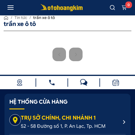
0
/
Tin tức
/
trần xe ô tô
trần xe ô tô
HỆ THỐNG CỬA HÀNG
TRỤ SỞ CHÍNH, CHI NHÁNH 1
52 - 58 Đường số 1, P. An Lạc, Tp. HCM