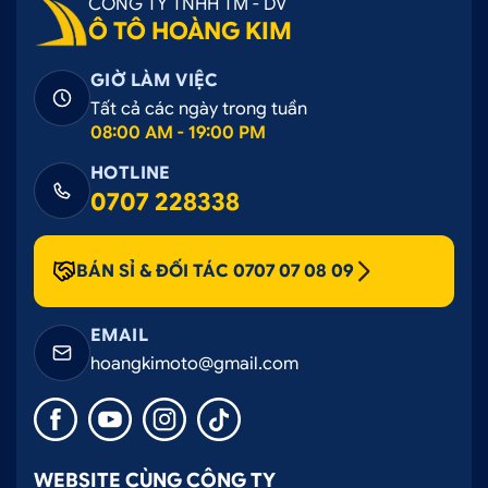
CÔNG TY TNHH TM - DV
Ô TÔ HOÀNG KIM
GIỜ LÀM VIỆC
Tất cả các ngày trong tuần
08:00 AM - 19:00 PM
HOTLINE
0707 228338
BÁN SỈ & ĐỐI TÁC 0707 07 08 09
EMAIL
hoangkimoto@gmail.com
WEBSITE CÙNG CÔNG TY