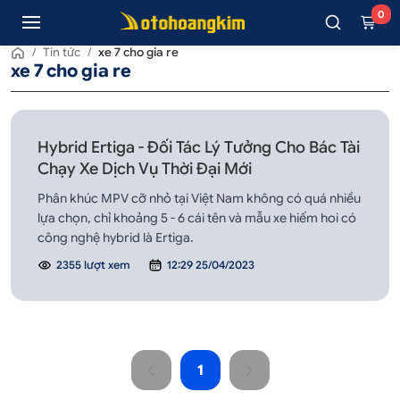
0
/
Tin tức
/
xe 7 cho gia re
xe 7 cho gia re
Hybrid Ertiga - Đối Tác Lý Tưởng Cho Bác Tài
Chạy Xe Dịch Vụ Thời Đại Mới
Phân khúc MPV cỡ nhỏ tại Việt Nam không có quá nhiều
lựa chọn, chỉ khoảng 5 - 6 cái tên và mẫu xe hiếm hoi có
công nghệ hybrid là Ertiga.
2355 lượt xem
12:29 25/04/2023
1