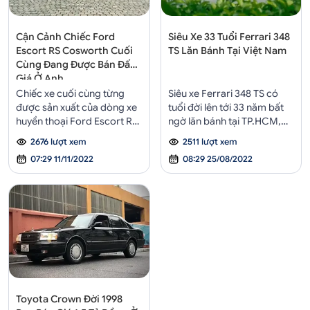
Cận Cảnh Chiếc Ford
Siêu Xe 33 Tuổi Ferrari 348
Escort RS Cosworth Cuối
TS Lăn Bánh Tại Việt Nam
Cùng Đang Được Bán Đấu
Giá Ở Anh
Chiếc xe cuối cùng từng
Siêu xe Ferrari 348 TS có
được sản xuất của dòng xe
tuổi đời lên tới 33 năm bất
huyền thoại Ford Escort RS
ngờ lăn bánh tại TP.HCM,
Cosworth với những chi tiết
chiếc xe này sử dụng động
2676 lượt xem
2511 lượt xem
hình bầu dục độc đáo trên
cơ V8 kết hợp với hộp số
07:29 11/11/2022
08:29 25/08/2022
nắp ca-pô đang tìm kiếm
sàn gây chú ý với vẻ đẹp
người chủ mới trong một
vượt thời gian.
buổi bán đấu giá tại châu
Âu.
Toyota Crown Đời 1998