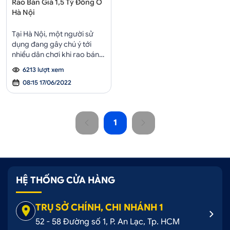
Rao Bán Giá 1,5 Tỷ Đồng Ở
Hà Nội
Tại Hà Nội, một người sử
dụng đang gây chú ý tới
nhiều dân chơi khi rao bán
chiếc xe Toyota Crown đời
6213 lượt xem
1998 với giá 1,5 tỷ đồng, đắt
08:15 17/06/2022
hơn giá niêm yết của Camry
2.5Q thế hệ mới (1,37 tỷ
đồng).
1
HỆ THỐNG CỬA HÀNG
TRỤ SỞ CHÍNH, CHI NHÁNH 1
52 - 58 Đường số 1, P. An Lạc, Tp. HCM