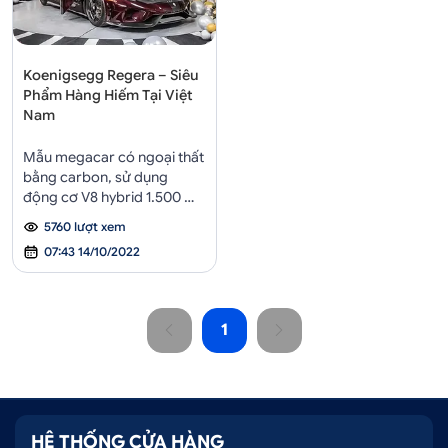
Koenigsegg Regera – Siêu
Phẩm Hàng Hiếm Tại Việt
Nam
Mẫu megacar có ngoại thất
bằng carbon, sử dụng
động cơ V8 hybrid 1.500 mã
lực, chỉ một chiếc xuất hiện
5760 lượt xem
ở Việt Nam.
07:43 14/10/2022
1
HỆ THỐNG CỬA HÀNG