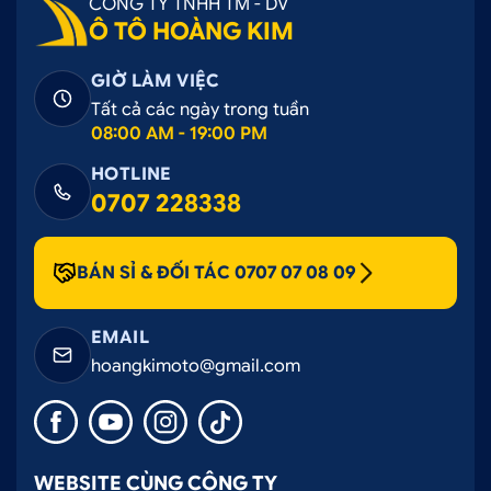
CÔNG TY TNHH TM - DV
Ô TÔ HOÀNG KIM
GIỜ LÀM VIỆC
Tất cả các ngày trong tuần
08:00 AM - 19:00 PM
HOTLINE
0707 228338
BÁN SỈ & ĐỐI TÁC 0707 07 08 09
EMAIL
hoangkimoto@gmail.com
WEBSITE CÙNG CÔNG TY