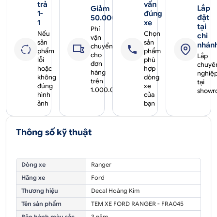
trả
vấn
Lắp
Giảm
1-
đúng
đặt
50.000₫
1
xe
tại
Phí
Nếu
Chọn
chi
vận
sản
sản
nhán
chuyển
phẩm
phẩm
cho
Lắp
lỗi
phù
đơn
chuyê
hoặc
hợp
hàng
nghiệ
không
dòng
trên
tại
đúng
xe
1.000.000₫
showr
hình
của
ảnh
bạn
Thông số kỹ thuật
Dòng xe
Ranger
Hãng xe
Ford
Thương hiệu
Decal Hoàng Kim
Tên sản phẩm
TEM XE FORD RANGER - FRA045
Bảo hành màu sắc
3 năm