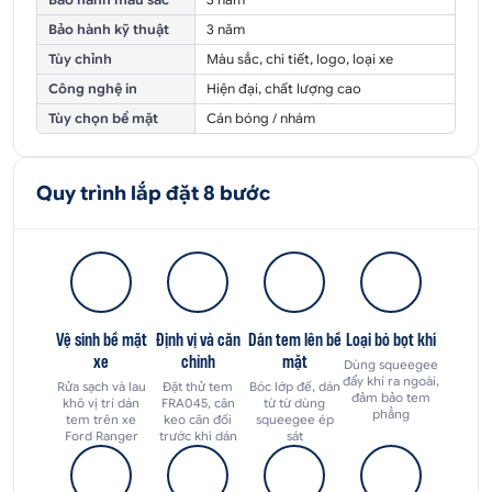
Bảo hành kỹ thuật
3 năm
Tùy chỉnh
Màu sắc, chi tiết, logo, loại xe
Công nghệ in
Hiện đại, chất lượng cao
Tùy chọn bề mặt
Cán bóng / nhám
Quy trình lắp đặt 8 bước
Vệ sinh bề mặt
Định vị và căn
Dán tem lên bề
Loại bỏ bọt khí
xe
chỉnh
mặt
Dùng squeegee
đẩy khí ra ngoài,
Rửa sạch và lau
Đặt thử tem
Bóc lớp đế, dán
đảm bảo tem
khô vị trí dán
FRA045, căn
từ từ dùng
phẳng
tem trên xe
keo cân đối
squeegee ép
Ford Ranger
trước khi dán
sát