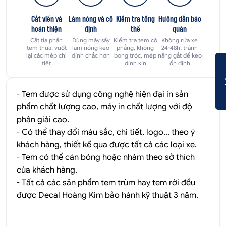
Cắt viền và
Làm nóng và cố
Kiểm tra tổng
Hướng dẫn bảo
hoàn thiện
định
thể
quản
Cắt tỉa phần
Dùng máy sấy
Kiểm tra tem có
Không rửa xe
tem thừa, vuốt
làm nóng keo
phẳng, không
24-48h, tránh
lại các mép chi
dính chắc hơn
bong tróc, mép
nắng gắt để keo
tiết
dính kín
ổn định
- Tem được sử dụng công nghệ hiện đại in sản
phẩm chất lượng cao, máy in chất lượng với độ
phân giải cao.
- Có thể thay đổi màu sắc, chi tiết, logo... theo ý
khách hàng, thiết kế qua được tất cả các loại xe.
- Tem có thể cán bóng hoặc nhám theo sở thích
của khách hàng.
- Tất cả các sản phẩm tem trùm hay tem rời đều
được
Decal Hoàng Kim
bảo hành kỹ thuật 3 năm.