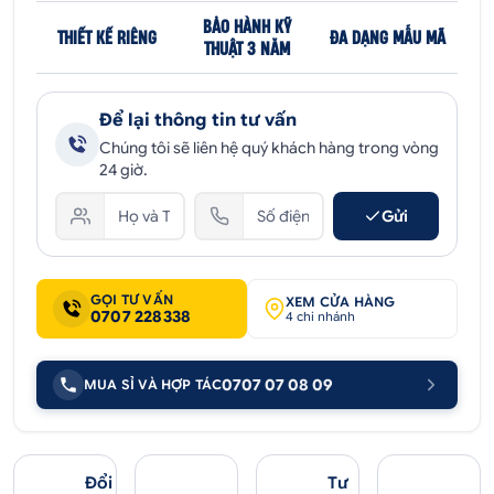
BẢO HÀNH KỸ
THIẾT KẾ RIÊNG
ĐA DẠNG MẪU MÃ
THUẬT 3 NĂM
Để lại thông tin tư vấn
Chúng tôi sẽ liên hệ quý khách hàng trong vòng
24 giờ.
Gửi
GỌI TƯ VẤN
XEM CỬA HÀNG
0707 228338
4 chi nhánh
0707 07 08 09
MUA SỈ VÀ HỢP TÁC
Đổi
Tư