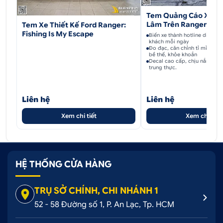
Tem Quảng Cáo Xe M
Lâm Trên Ranger
Tem Xe Thiết Kế Ford Ranger:
Fishing Is My Escape
Biến xe thành hotline di động
khách mỗi ngày
Đo đạc, căn chỉnh tỉ mỉ vừa 
bề thế, khỏe khoắn
Decal cao cấp, chịu nắng mư
trung thực.
Liên hệ
Liên hệ
Xem chi tiết
Xem chi tiết
HỆ THỐNG CỬA HÀNG
TRỤ SỞ CHÍNH, CHI NHÁNH 1
52 - 58 Đường số 1, P. An Lạc, Tp. HCM