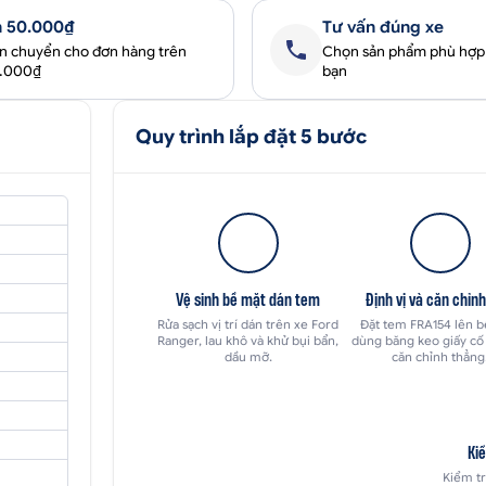
 50.000₫
Tư vấn đúng xe
ận chuyển cho đơn hàng trên
Chọn sản phẩm phù hợp
0.000₫
bạn
Quy trình lắp đặt 5 bước
Vệ sinh bề mặt dán tem
Định vị và căn chỉn
Rửa sạch vị trí dán trên xe Ford
Đặt tem FRA154 lên b
Ranger, lau khô và khử bụi bẩn,
dùng băng keo giấy cố 
dầu mỡ.
căn chỉnh thẳng
Kiể
Kiểm tr