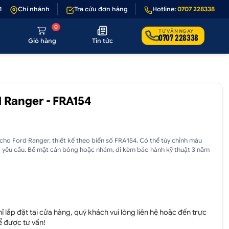
nếu sản phẩm lỗi hoặc không đúng hình ảnh
Chi nhánh
Tra cứu đơn hàng
•
Giảm 50.000₫ phí vận chu
Hotline:
0707 228338
0
TƯ VẤN NGAY
0707 228338
Giỏ hàng
Tin tức
 Ranger - FRA154
cho Ford Ranger, thiết kế theo biển số FRA154. Có thể tùy chỉnh màu
heo yêu cầu. Bề mặt cán bóng hoặc nhám, đi kèm bảo hành kỹ thuật 3 năm
 lắp đặt tại cửa hàng, quý khách vui lòng liên hệ hoặc đến trực
ể được tư vấn!