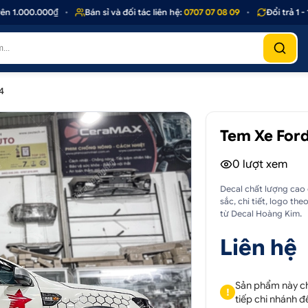
.000.000₫
•
Bán sỉ và đối tác liên hệ:
0707 07 08 09
•
Đổi trả 1 - 1 
4
Tem Xe Ford
0
lượt xem
Decal chất lượng cao 
sắc, chi tiết, logo t
từ Decal Hoàng Kim.
Liên hệ
Sản phẩm này chỉ
!
tiếp chi nhánh đ