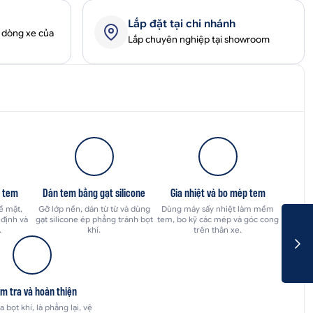
Lắp đặt tại chi nhánh
 dòng xe của
Lắp chuyên nghiệp tại showroom
h tem
Dán tem bằng gạt silicone
Gia nhiệt và bo mép tem
ề mặt,
Gỡ lớp nền, dán từ từ và dùng
Dùng máy sấy nhiệt làm mềm
định và
gạt silicone ép phẳng tránh bọt
tem, bo kỹ các mép và góc cong
.
khí.
trên thân xe.
m tra và hoàn thiện
a bọt khí, là phẳng lại, vệ