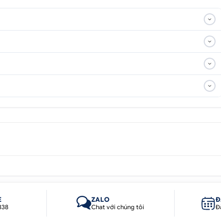
E
ZALO
Đ
338
Chat với chúng tôi
Đ