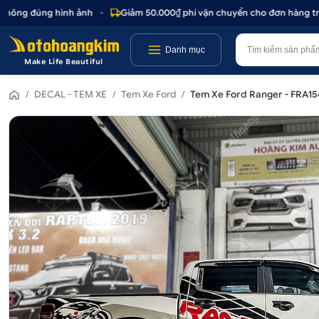
hông đúng hình ảnh
•
Giảm 50.000₫ phí vận chuyển cho đơn hàng trên 1
Danh mục
Make Life Beautiful
/
DECAL - TEM XE
/
Tem Xe Ford
/
Tem Xe Ford Ranger - FRA15