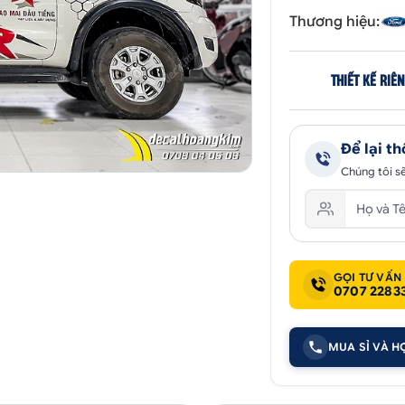
Thương hiệu:
THIẾT KẾ RIÊ
Để lại th
Chúng tôi sẽ
GỌI TƯ VẤN
0707 2283
MUA SỈ VÀ H