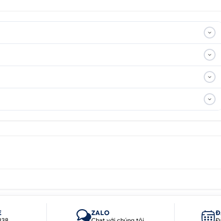
E
ZALO
Đ
338
Chat với chúng tôi
Đ