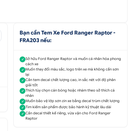
Bạn cần Tem Xe Ford Ranger Raptor -
FRA203 nếu:
Sở hữu Ford Ranger Raptor và muốn cá nhân hóa phong
✓
cách xe
Muốn thay đổi màu sắc, logo trên xe mà không cần sơn
✓
lại
Cần tem decal chất lượng cao, in sắc nét với độ phân
✓
giải tốt
Thích tùy chọn cán bóng hoặc nhám theo sở thích cá
✓
nhân
Muốn bảo vệ lớp sơn zin xe bằng decal trùm chất lượng
✓
Tìm kiếm sản phẩm được bảo hành kỹ thuật lâu dài
✓
Cần decal thiết kế riêng, vừa vặn cho Ford Ranger
✓
Raptor