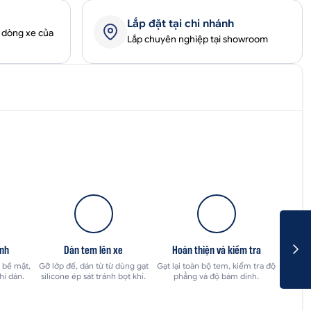
Lắp đặt tại chi nhánh
 dòng xe của
Lắp chuyên nghiệp tại showroom
ỉnh
Dán tem lên xe
Hoàn thiện và kiểm tra
 bề mặt,
Gỡ lớp đế, dán từ từ dùng gạt
Gạt lại toàn bộ tem, kiểm tra độ
hi dán.
silicone ép sát tránh bọt khí.
phẳng và độ bám dính.