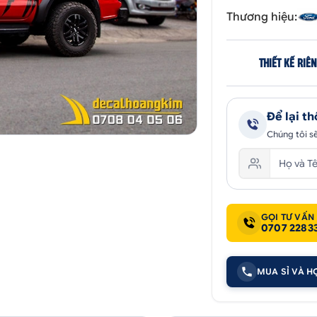
Thương hiệu:
THIẾT KẾ RIÊ
Để lại th
Chúng tôi sẽ
GỌI TƯ VẤN
0707 2283
MUA SỈ VÀ H