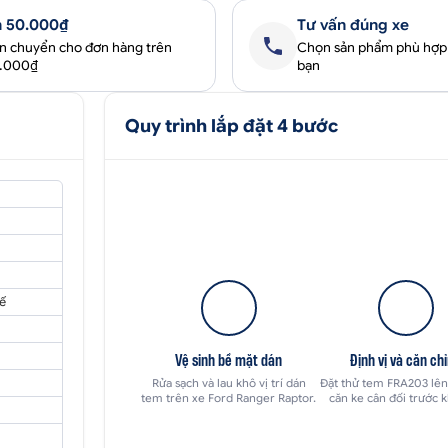
 50.000₫
Tư vấn đúng xe
ận chuyển cho đơn hàng trên
Chọn sản phẩm phù hợp
0.000₫
bạn
Quy trình lắp đặt 4 bước
ế
Vệ sinh bề mặt dán
Định vị và căn ch
Rửa sạch và lau khô vị trí dán
Đặt thử tem FRA203 lên
tem trên xe Ford Ranger Raptor.
căn ke cân đối trước k