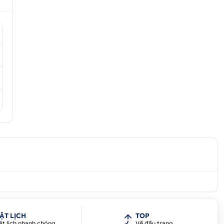
ẶT LỊCH
TOP
ặt lịch nhanh chóng
Về đầu trang