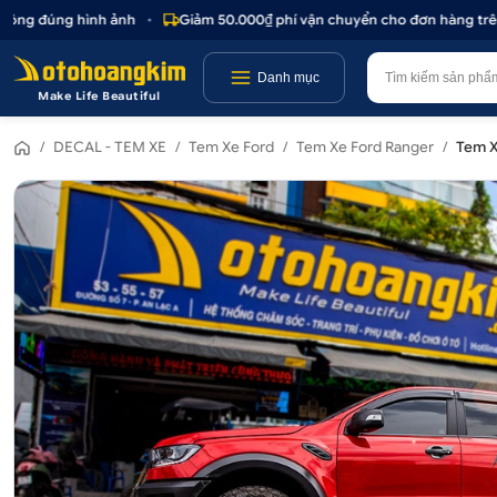
ng đúng hình ảnh
•
Giảm 50.000₫ phí vận chuyển cho đơn hàng trên 1.
Danh mục
Make Life Beautiful
/
DECAL - TEM XE
/
Tem Xe Ford
/
Tem Xe Ford Ranger
/
Tem X