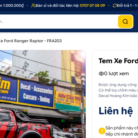
000.000₫
•
Bán sỉ và đối tác liên hệ:
0707 07 08 09
•
Đổi trả 1 - 1 n
e Ford Ranger Raptor - FRA203
Tem Xe Ford
0
lượt xem
Được ứng dụng công ng
Có thể tùy chỉnh màu 
Decal Hoàng Kim bảo 
Liên hệ
Sản phẩm này chỉ
!
tiếp chi nhánh đ