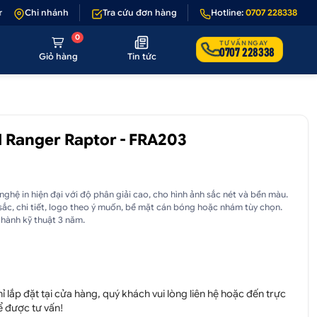
ếu sản phẩm lỗi hoặc không đúng hình ảnh
Chi nhánh
Tra cứu đơn hàng
•
Giảm 50.000₫ phí vận chuyể
Hotline:
0707 228338
0
TƯ VẤN NGAY
0707 228338
Giỏ hàng
Tin tức
 Ranger Raptor - FRA203
hệ in hiện đại với độ phân giải cao, cho hình ảnh sắc nét và bền màu.
sắc, chi tiết, logo theo ý muốn, bề mặt cán bóng hoặc nhám tùy chọn.
hành kỹ thuật 3 năm.
 lắp đặt tại cửa hàng, quý khách vui lòng liên hệ hoặc đến trực
ể được tư vấn!