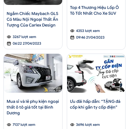
Top 4 Thương Hiệu Lốp Ô
Tô Tốt Nhất Cho Xe SUV
Ngắm Chiếc Maybach GLS
Có Màu Nội Ngoại Thất Ấn
Tượng Của Carlex Design
4353 lượt xem
3267 lượt xem
09:46 21/04/2023
06:22 27/04/2023
Mua sỉ và lẻ phụ kiện ngoại
Ưu đãi hấp dẫn: “TẶNG đá
thất ô tô giá tốt tại Bình
cốp khi gắn ty cốp điện”
Dương
7137 lượt xem
3696 lượt xem