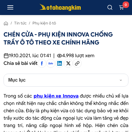
0
/
Tin tức
/
Phụ kiện ô tô
CHÉN CỬA - PHỤ KIỆN INNOVA CHỐNG
TRẦY Ô TÔ THEO XE CHÍNH HÃNG
19.10.2021, lúc 01:41
|
4.998
lượt xem
Chia sẻ bài viết
Mục lục
Trong số các
phụ kiện xe Innova
được nhiều chủ xế lựa
chọn nhất hiện nay chắc chắn không thể không nhắc đến
chén cửa. Đây là phụ kiện vừa có tác dụng bảo vệ xe khỏi
trầy xước do tác động của ngoại lực vừa làm tăng vẻ đẹp
trang trí, nâng cấp ngoại hình xế hộp. Hiện chén cửa