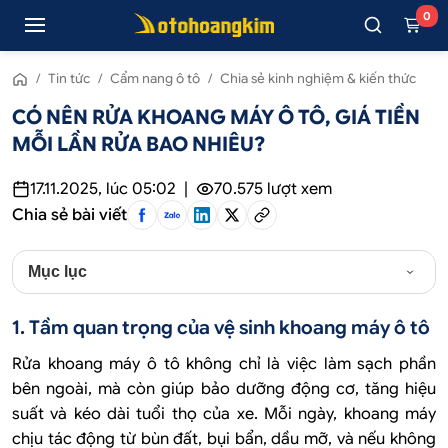
0
/
Tin tức
/
Cẩm nang ô tô
/
Chia sẻ kinh nghiệm & kiến thức
CÓ NÊN RỬA KHOANG MÁY Ô TÔ, GIÁ TIỀN
MỖI LẦN RỬA BAO NHIÊU?
17.11.2025, lúc 05:02
|
70.575
lượt xem
Chia sẻ bài viết
Mục lục
1. Tầm quan trọng của vệ sinh khoang máy ô tô
Rửa khoang máy ô tô không chỉ là việc làm sạch phần
bên ngoài, mà còn giúp bảo dưỡng động cơ, tăng hiệu
suất và kéo dài tuổi thọ của xe. Mỗi ngày, khoang máy
chịu tác động từ bùn đất, bụi bẩn, dầu mỡ, và nếu không