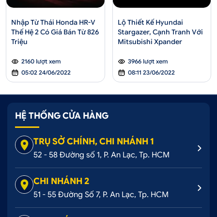
Nhập Từ Thái Honda HR-V
Lộ Thiết Kế Hyundai
Thế Hệ 2 Có Giá Bán Từ 826
Stargazer, Cạnh Tranh Với
Triệu
Mitsubishi Xpander
2160 lượt xem
3966 lượt xem
05:02 24/06/2022
08:11 23/06/2022
HỆ THỐNG CỬA HÀNG
TRỤ SỞ CHÍNH, CHI NHÁNH 1
52 - 58 Đường số 1, P. An Lạc, Tp. HCM
CHI NHÁNH 2
51 - 55 Đường Số 7, P. An Lạc, Tp. HCM