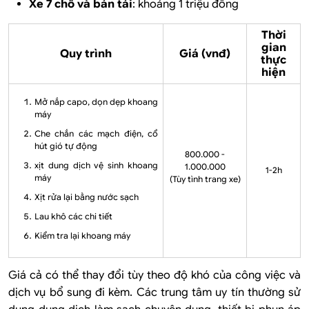
Xe 7 chỗ và bán tải
: khoảng 1 triệu đồng
Thời
gian
Quy trình
Giá (vnđ)
thực
hiện
Mở nắp capo, dọn dẹp khoang
máy
Che chắn các mạch điện, cổ
hút gió tự động
800.000 -
xịt dung dịch vệ sinh khoang
1.000.000
1-2h
máy
(Tùy tình trang xe)
Xịt rửa lại bằng nước sạch
Lau khô các chi tiết
Kiểm tra lại khoang máy
Giá cả có thể thay đổi tùy theo độ khó của công việc và
dịch vụ bổ sung đi kèm. Các trung tâm uy tín thường sử