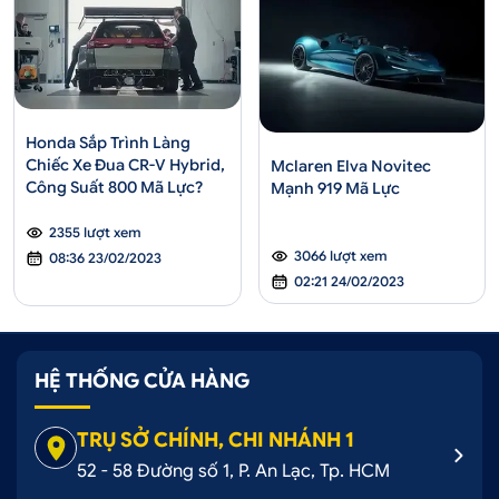
Honda Sắp Trình Làng
Chiếc Xe Đua CR-V Hybrid,
Mclaren Elva Novitec
Công Suất 800 Mã Lực?
Mạnh 919 Mã Lực
2355 lượt xem
3066 lượt xem
08:36 23/02/2023
02:21 24/02/2023
HỆ THỐNG CỬA HÀNG
TRỤ SỞ CHÍNH, CHI NHÁNH 1
52 - 58 Đường số 1, P. An Lạc, Tp. HCM