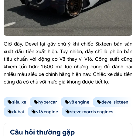
Giờ đây, Devel lại gây chú ý khi chiếc Sixteen bản sản
xuất đầu tiên xuất hiện. Tuy nhiên, đây chỉ là phiên bản
tiêu chuẩn với động cơ V8 thay vì V16. Công suất cũng
khiêm tốn hơn: 1.500 mã lực nhưng cũng đủ đánh bại
nhiều mẫu siêu xe chính hãng hiện nay. Chiếc xe đầu tiên
cũng đã có chủ với mức giá không được tiết lộ.
siêu xe
hypercar
v8 engine
devel sixteen
dubai
v16 engine
steve morris engines
Câu hỏi thường gặp