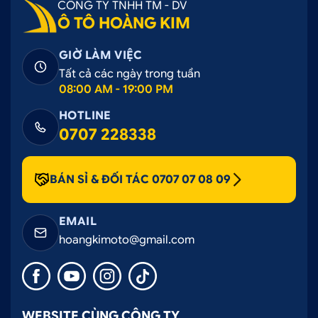
CÔNG TY TNHH TM - DV
Ô TÔ HOÀNG KIM
GIỜ LÀM VIỆC
Tất cả các ngày trong tuần
08:00 AM - 19:00 PM
HOTLINE
0707 228338
BÁN SỈ & ĐỐI TÁC 0707 07 08 09
EMAIL
hoangkimoto@gmail.com
WEBSITE CÙNG CÔNG TY