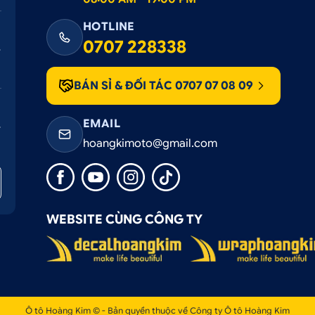
HOTLINE
0707 228338
BÁN SỈ & ĐỐI TÁC 0707 07 08 09
EMAIL
hoangkimoto@gmail.com
WEBSITE CÙNG CÔNG TY
Ô tô Hoàng Kim © - Bản quyền thuộc về Công ty Ô tô Hoàng Kim