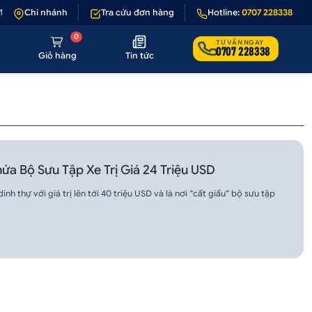
 - 1 nếu sản phẩm lỗi hoặc không đúng hình ảnh
Chi nhánh
Tra cứu đơn hàng
•
Hotline:
Giảm 50.000₫ phí vận
0707 228338
0
TƯ VẤN NGAY
0707 228338
Giỏ hàng
Tin tức
ứa Bộ Sưu Tập Xe Trị Giá 24 Triệu USD
 thự với giá trị lên tới 40 triệu USD và là nơi “cất giấu” bộ sưu tập