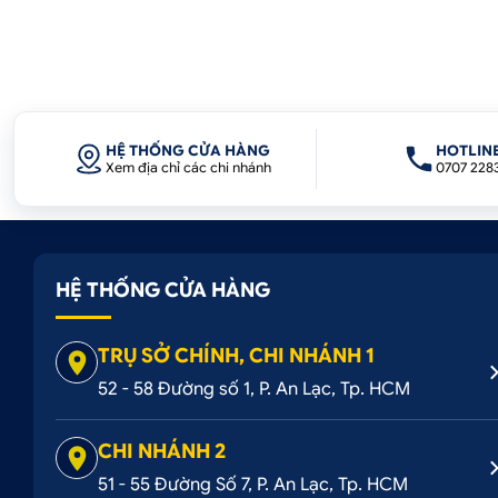
HỆ THỐNG CỬA HÀNG
HOTLIN
Xem địa chỉ các chi nhánh
0707 228
HỆ THỐNG CỬA HÀNG
TRỤ SỞ CHÍNH, CHI NHÁNH 1
52 - 58 Đường số 1, P. An Lạc, Tp. HCM
CHI NHÁNH 2
51 - 55 Đường Số 7, P. An Lạc, Tp. HCM