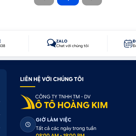
E
ZALO
Đ
338
Chat với chúng tôi
Đ
LIÊN HỆ VỚI CHÚNG TÔI
CÔNG TY TNHH TM - DV
Ô TÔ HOÀNG KIM
GIỜ LÀM VIỆC
Tất cả các ngày trong tuần
08:00 AM - 19:00 PM