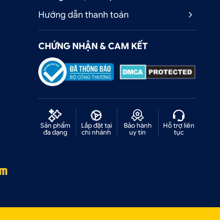
Hướng dẫn thanh toán
CHỨNG NHẬN & CAM KẾT
Sản phẩm
Lắp đặt tại
Bảo hành
Hỗ trợ liên
đa dạng
chi nhánh
uy tín
tục