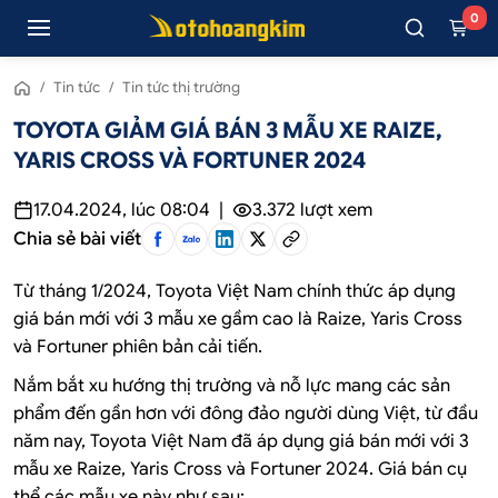
0
/
Tin tức
/
Tin tức thị trường
TOYOTA GIẢM GIÁ BÁN 3 MẪU XE RAIZE,
YARIS CROSS VÀ FORTUNER 2024
17.04.2024, lúc 08:04
|
3.372
lượt xem
Chia sẻ bài viết
Từ tháng 1/2024, Toyota Việt Nam chính thức áp dụng
giá bán mới với 3 mẫu xe gầm cao là Raize, Yaris Cross
và Fortuner phiên bản cải tiến.
Nắm bắt xu hướng thị trường và nỗ lực mang các sản
phẩm đến gần hơn với đông đảo người dùng Việt, từ đầu
năm nay, Toyota Việt Nam đã áp dụng giá bán mới với 3
mẫu xe Raize, Yaris Cross và Fortuner 2024. Giá bán cụ
thể các mẫu xe này như sau: