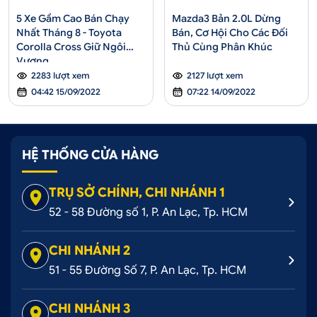
5 Xe Gầm Cao Bán Chạy
Mazda3 Bản 2.0L Dừng
Nhất Tháng 8 - Toyota
Bán, Cơ Hội Cho Các Đối
Corolla Cross Giữ Ngôi
Thủ Cùng Phân Khúc
Vương
2283 lượt xem
2127 lượt xem
04:42 15/09/2022
07:22 14/09/2022
HỆ THỐNG CỬA HÀNG
TRỤ SỞ CHÍNH, CHI NHÁNH 1
52 - 58 Đường số 1, P. An Lạc, Tp. HCM
CHI NHÁNH 2
51 - 55 Đường Số 7, P. An Lạc, Tp. HCM
CHI NHÁNH 3