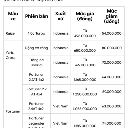
Mức
Mẫu
Xuất
Mức giá
Phiên bản
giảm
xe
xứ
(đồng)
(đồng)
Từ
Raize
1.0L Turbo
Indonesia
54.000.000
498.000.000
Từ
Động cơ xăng
Indonesia
80.000.000
650.000.000
Yaris
Cross
Động cơ
Từ
Indonesia
73.000.000
Hybrid
765.000.000
Fortuner
Từ
Indonesia
64.000.000
2.7AT 4x2
1.165.000.000
Fortuner 2.7
Từ
Indonesia
69.000.000
AT 4x4
1.250.000.000
Fortuner
Từ
Việt Nam
63.000.000
2.4AT 4x2
1.055.000.000
Fortuner
Fortuner
Từ
Legender
Việt Nam
74.000.000
1.185.000.000