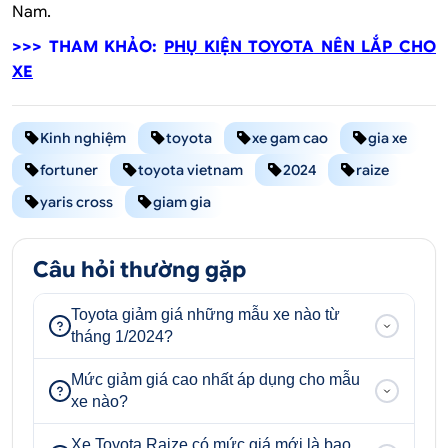
Nam.
>>> THAM KHẢO:
PHỤ KIỆN TOYOTA NÊN LẮP CHO
XE
Kinh nghiệm
toyota
xe gam cao
gia xe
fortuner
toyota vietnam
2024
raize
yaris cross
giam gia
Câu hỏi thường gặp
Toyota giảm giá những mẫu xe nào từ
tháng 1/2024?
Mức giảm giá cao nhất áp dụng cho mẫu
xe nào?
Xe Toyota Raize có mức giá mới là bao